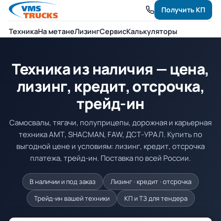
Получить КП
Техника
На метане
Лизинг
Сервис
Калькуляторы
Техника из наличия — цена,
лизинг, кредит, отсрочка,
трейд-ин
Самосвалы, тягачи, полуприцепы, дорожная и карьерная
техника АМТ, SHACMAN, FAW, ДСТ-УРАЛ. Купить по
выгодной цене и условиям: лизинг, кредит, отсрочка
платежа, трейд-ин. Поставка по всей России.
В наличии и под заказ
Лизинг · кредит · отсрочка
Трейд-ин вашей техники
КП и ТЗ для тендера