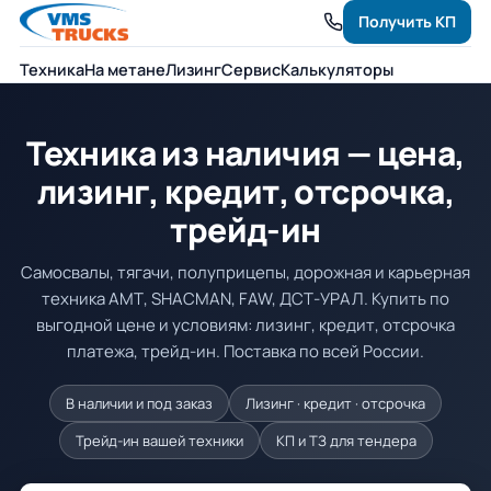
Получить КП
Техника
На метане
Лизинг
Сервис
Калькуляторы
Техника из наличия — цена,
лизинг, кредит, отсрочка,
трейд-ин
Самосвалы, тягачи, полуприцепы, дорожная и карьерная
техника АМТ, SHACMAN, FAW, ДСТ-УРАЛ. Купить по
выгодной цене и условиям: лизинг, кредит, отсрочка
платежа, трейд-ин. Поставка по всей России.
В наличии и под заказ
Лизинг · кредит · отсрочка
Трейд-ин вашей техники
КП и ТЗ для тендера