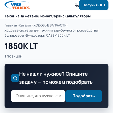
Получить КП
Техника
На метане
Лизинг
Сервис
Калькуляторы
Главная
›
Каталог
›
ХОДОВЫЕ ЗАПЧАСТИ
›
Ходовые системы для техники зарубежного производства
›
Бульдозеры
›
Бульдозеры CASE
›
1850K LT
1850K LT
1 позиций
Не нашли нужное? Опишите
задачу — поможем подобрать
Подобрать