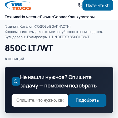
Получить КП
Техника
На метане
Лизинг
Сервис
Калькуляторы
Главная
›
Каталог
›
ХОДОВЫЕ ЗАПЧАСТИ
›
Ходовые системы для техники зарубежного производства
›
Бульдозеры
›
Бульдозеры JOHN DEERE
›
850C LT/WT
850C LT/WT
4 позиций
Не нашли нужное? Опишите
задачу — поможем подобрать
Подобрать