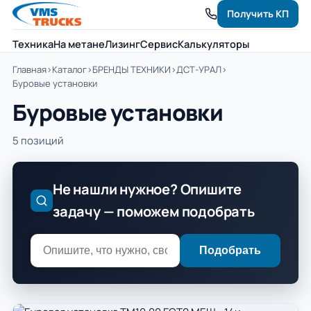
Получить КП
Техника
На метане
Лизинг
Сервис
Калькуляторы
Главная
›
Каталог
›
БРЕНДЫ ТЕХНИКИ
›
ДСТ-УРАЛ
›
Буровые установки
Буровые установки
5 позиций
Не нашли нужное? Опишите
задачу — поможем подобрать
Подобрать