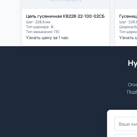
Цепь гусеничная КВ228-22-100-02СБ
Гусениц
Шаг: 228,6 мм
Шаг: 228,
Тип шарнира: Ж
Ширина ба
Тип замыкания: ПО
Тип шарн
Узнать цену за 1 час
Узнать ц
Ну
Опи
Подб