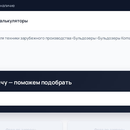
 наличие
алькуляторы
ля техники зарубежного производства
›
Бульдозеры
›
Бульдозеры Kom
ачу — поможем подобрать
Фото по запросу
Фото по запросу