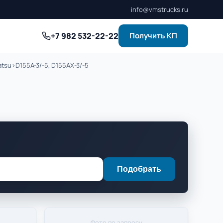
info@vmstrucks.ru
+7 982 532-22-22
Получить КП
atsu
›
D155A-3/-5, D155AX-3/-5
Подобрать
Фото по запросу