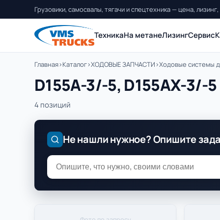
Грузовики, самосвалы, тягачи и спецтехника — цена, лизинг,
Техника
На метане
Лизинг
Сервис
К
Главная
›
Каталог
›
ХОДОВЫЕ ЗАПЧАСТИ
›
Ходовые системы д
D155A-3/-5, D155AX-3/-5
4 позиций
Не нашли нужное? Опишите зад
Фото по запросу