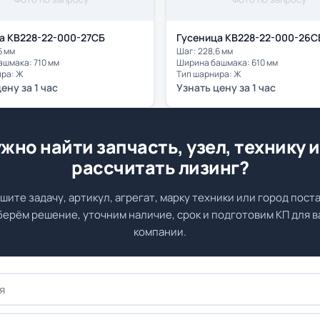
а КВ228-22-000-27СБ
Гусеница КВ228-22-000-26С
6 мм
Шаг: 228,6 мм
шмака: 710 мм
Ширина башмака: 610 мм
ира: Ж
Тип шарнира: Ж
ену за 1 час
Узнать цену за 1 час
жно найти запчасть, узел, технику 
рассчитать лизинг?
шите задачу, артикул, агрегат, марку техники или город поста
ерём решение, уточним наличие, срок и подготовим КП для 
компании.