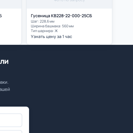
Б
Гусеница КВ228-22-000-25СБ
Шаг: 228,6 мм
Ширина башмака: 560 мм
Тип шарнира: Ж
Узнать цену за 1 час
или
вки.
вашей