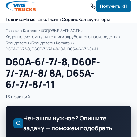
Получить КП
Техника
На метане
Лизинг
Сервис
Калькуляторы
Главная
›
Каталог
›
ХОДОВЫЕ ЗАПЧАСТИ
›
Ходовые системы для техники зарубежного производства
›
Бульдозеры
›
Бульдозеры Komatsu
›
D60A-6/-7/-8, D60F-7/-7A/-8/ 8A, D65A-6/-7/-8/-11
D60A-6/-7/-8, D60F-
7/-7A/-8/ 8A, D65A-
6/-7/-8/-11
16 позиций
Не нашли нужное? Опишите
задачу — поможем подобрать