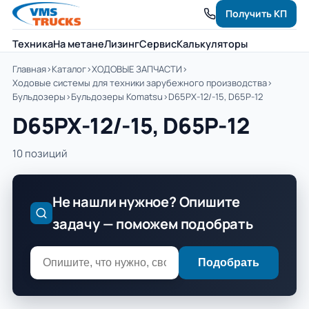
Получить КП
Техника
На метане
Лизинг
Сервис
Калькуляторы
Главная
›
Каталог
›
ХОДОВЫЕ ЗАПЧАСТИ
›
Ходовые системы для техники зарубежного производства
›
Бульдозеры
›
Бульдозеры Komatsu
›
D65PX-12/-15, D65P-12
D65PX-12/-15, D65P-12
10 позиций
Не нашли нужное? Опишите
задачу — поможем подобрать
Подобрать