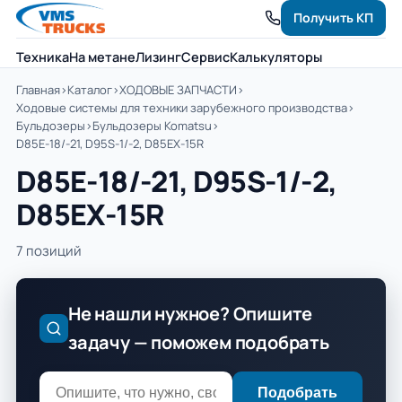
Получить КП
Техника
На метане
Лизинг
Сервис
Калькуляторы
Главная
›
Каталог
›
ХОДОВЫЕ ЗАПЧАСТИ
›
Ходовые системы для техники зарубежного производства
›
Бульдозеры
›
Бульдозеры Komatsu
›
D85Е-18/-21, D95S-1/-2, D85EX-15R
D85Е-18/-21, D95S-1/-2,
D85EX-15R
7 позиций
Не нашли нужное? Опишите
задачу — поможем подобрать
Подобрать