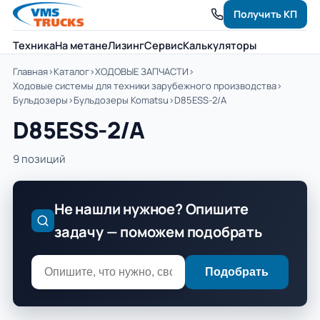
Получить КП
Техника
На метане
Лизинг
Сервис
Калькуляторы
Главная
›
Каталог
›
ХОДОВЫЕ ЗАПЧАСТИ
›
Ходовые системы для техники зарубежного производства
›
Бульдозеры
›
Бульдозеры Komatsu
›
D85ЕSS-2/A
D85ЕSS-2/A
9 позиций
Не нашли нужное? Опишите
задачу — поможем подобрать
Подобрать