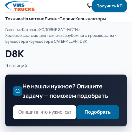
Получить КП
Техника
На метане
Лизинг
Сервис
Калькуляторы
Главная
›
Каталог
›
ХОДОВЫЕ ЗАПЧАСТИ
›
Ходовые системы для техники зарубежного производства
›
Бульдозеры
›
Бульдозеры CATERPILLAR
›
D8K
D8K
9 позиций
Не нашли нужное? Опишите
задачу — поможем подобрать
Подобрать