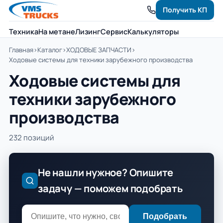
Получить КП
Техника
На метане
Лизинг
Сервис
Калькуляторы
Главная
›
Каталог
›
ХОДОВЫЕ ЗАПЧАСТИ
›
Ходовые системы для техники зарубежного производства
Ходовые системы для
техники зарубежного
производства
232 позиций
Не нашли нужное? Опишите
задачу — поможем подобрать
Подобрать