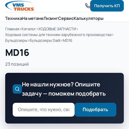
Получить КП
Техника
На метане
Лизинг
Сервис
Калькуляторы
Главная
›
Каталог
›
ХОДОВЫЕ ЗАПЧАСТИ
›
Ходовые системы для техники зарубежного производства
›
Бульдозеры
›
Бульдозеры Dadi
›
MD16
MD16
23 позиций
Не нашли нужное? Опишите
задачу — поможем подобрать
Подобрать