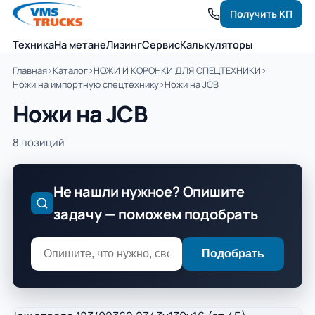
Получить КП
Техника
На метане
Лизинг
Сервис
Калькуляторы
Главная
›
Каталог
›
НОЖИ И КОРОНКИ ДЛЯ СПЕЦТЕХНИКИ
›
Ножи на импортную спецтехнику
›
Ножи на JCB
Ножи на JCB
8 позиций
Не нашли нужное? Опишите
задачу — поможем подобрать
Подобрать