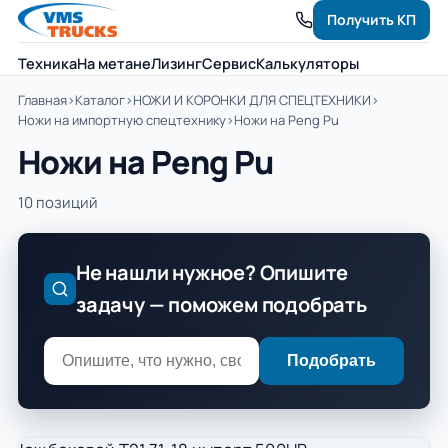
Получить КП
Техника
На метане
Лизинг
Сервис
Калькуляторы
Главная
›
Каталог
›
НОЖИ И КОРОНКИ ДЛЯ СПЕЦТЕХНИКИ
›
Ножи на импортную спецтехнику
›
Ножи на Peng Pu
Ножи на Peng Pu
10 позиций
Не нашли нужное? Опишите
задачу — поможем подобрать
Подобрать