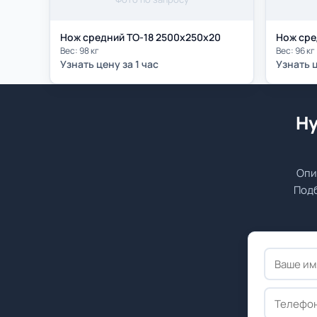
Нож средний ТО-18 2500х250х20
Нож сре
Вес: 98 кг
Вес: 96 кг
Узнать цену за 1 час
Узнать ц
Ну
Опи
Подб