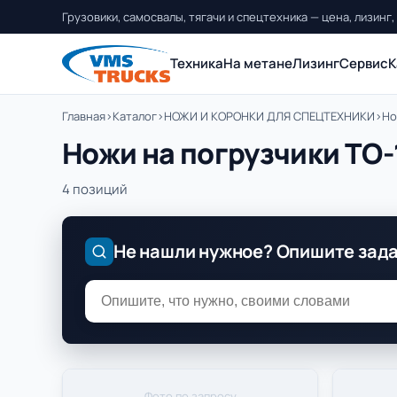
Грузовики, самосвалы, тягачи и спецтехника — цена, лизинг,
Техника
На метане
Лизинг
Сервис
К
Главная
›
Каталог
›
НОЖИ И КОРОНКИ ДЛЯ СПЕЦТЕХНИКИ
›
Но
Ножи на погрузчики ТО-
4 позиций
Не нашли нужное? Опишите зад
Фото по запросу