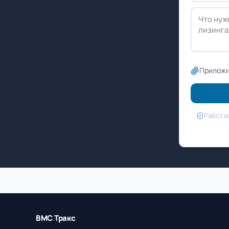
Приложи
Работае
ВМС Тракс