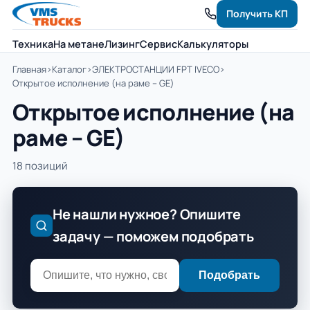
Получить КП
Техника
На метане
Лизинг
Сервис
Калькуляторы
Главная
›
Каталог
›
ЭЛЕКТРОСТАНЦИИ FPT IVECO
›
Открытое исполнение (на раме – GE)
Открытое исполнение (на
раме – GE)
18 позиций
Не нашли нужное? Опишите
задачу — поможем подобрать
Подобрать