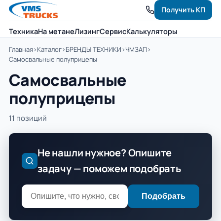
Получить КП
Техника
На метане
Лизинг
Сервис
Калькуляторы
Главная
›
Каталог
›
БРЕНДЫ ТЕХНИКИ
›
ЧМЗАП
›
Самосвальные полуприцепы
Самосвальные
полуприцепы
11 позиций
Не нашли нужное? Опишите
задачу — поможем подобрать
Подобрать