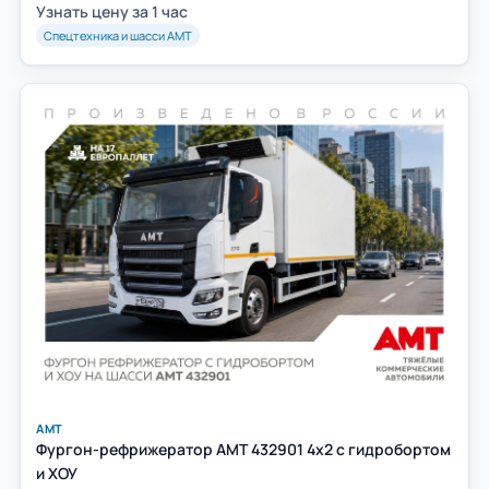
Узнать цену за 1 час
Спецтехника и шасси АМТ
АМТ
Фургон-рефрижератор AMT 432901 4х2 с гидробортом
и ХОУ