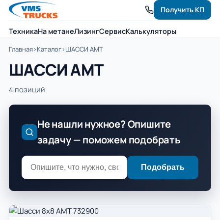
Получить КП
Техника
На метане
Лизинг
Сервис
Калькуляторы
Главная
›
Каталог
›
ШАССИ АМТ
ШАССИ АМТ
4 позиций
Не нашли нужное? Опишите
задачу — поможем подобрать
Подобрать