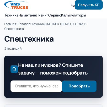
Получить КП
Техника
На метане
Лизинг
Сервис
Калькуляторы
Главная
›
Каталог
›
Техника SINOTRUK (HOWO / SITRAK)
›
Спецтехника
Спецтехника
3 позиций
Не нашли нужное? Опишите
задачу — поможем подобрать
Подобрать