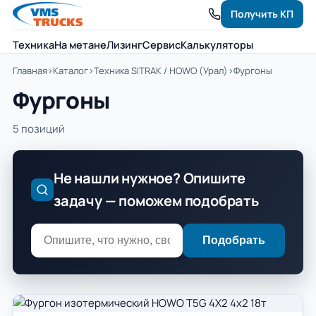
Получить КП
Техника
На метане
Лизинг
Сервис
Калькуляторы
Главная
›
Каталог
›
Техника SITRAK / HOWO (Урал)
›
Фургоны
Фургоны
5 позиций
Не нашли нужное? Опишите
задачу — поможем подобрать
Подобрать