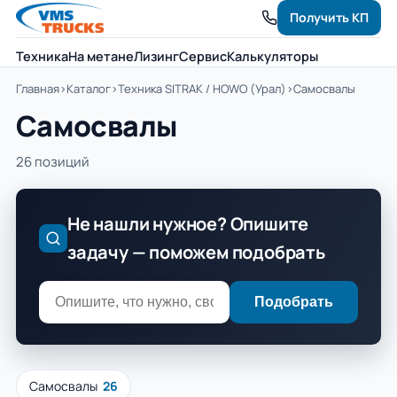
Получить КП
Техника
На метане
Лизинг
Сервис
Калькуляторы
Главная
›
Каталог
›
Техника SITRAK / HOWO (Урал)
›
Самосвалы
Самосвалы
26 позиций
Не нашли нужное? Опишите
задачу — поможем подобрать
Подобрать
Самосвалы
26