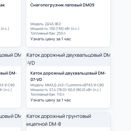
лак
Снегопогрузчик лаповый DM09
2
Модель: Д245.9E2
(л.с.)
Мощность: 100 (136) кВт (л.с.)
Топливный бак: 250 л
Узнать цену за 1 час
овый DM-
Каток дорожный двухвальцовый DM-
07-VD
A3.9-C80
Модель: ММЗ Д-243 / Cummins 4BTA3.9-C80
т (л.с.)
Мощность: 57,4 (78,0)/ 60,0 (80,0) кВт (л.с.)
Топливный бак: 110 л
Узнать цену за 1 час