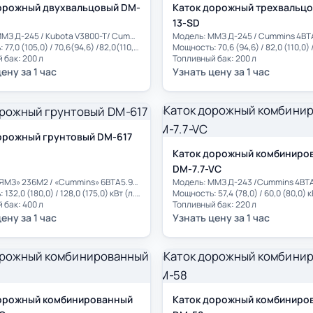
орожный двухвальцовый DM-
Каток дорожный трехвальц
13-SD
Модель: ММЗ Д-245 / Kubota V3800-T/ Cummins BTA3.9-C110
Мощность: 77,0 (105,0) / 70,6(94,6) /82,0(110,0) кВт (л.с.)
 бак: 200 л
Топливный бак: 200 л
ену за 1 час
Узнать цену за 1 час
орожный грунтовый DM-617
Каток дорожный комбиниро
DM-7.7-VC
Модель: «ЯМЗ» 236М2 / «Cummins» 6BTA5.9-C175
Модель: ММЗ Д-243 /Cummins 4BT
Мощность: 132,0 (180,0) / 128,0 (175,0) кВт (л.с.)
Мощность: 57,4 (78,0) / 60,0 (80,0) к
 бак: 400 л
Топливный бак: 220 л
ену за 1 час
Узнать цену за 1 час
орожный комбинированный
Каток дорожный комбиниро