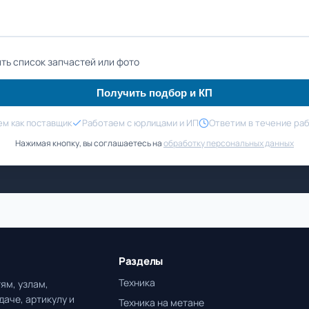
ть список запчастей или фото
Получить подбор и КП
м как поставщик
Работаем с юрлицами и ИП
Ответим в течение ра
Нажимая кнопку, вы соглашаетесь на
обработку персональных данных
Разделы
Техника
ям, узлам,
даче, артикулу и
Техника на метане