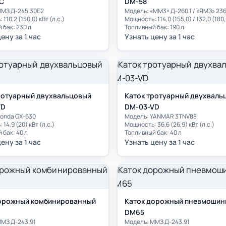
C
DM-58
ММЗ Д-245.30Е2
Модель: «ММ3» Д-260.1 / «ЯМЗ» 23
110,2 (150,0) кВт (л.с.)
 бак: 230 л
Топливный бак: 190 л
ену за 1 час
Узнать цену за 1 час
ротуарный двухвальцовый
Каток тротуарный двухваль
VD
DM-03-VD
Honda GX-630
Модель: YANMAR 3TNV88
14,9 (20) кВт (л.с.)
Мощность: 36,6 (26,9) кВт (л.с.)
 бак: 40 л
Топливный бак: 40 л
ену за 1 час
Узнать цену за 1 час
орожный комбинированный
Каток дорожный пневмошин
DM65
ММЗ Д-243.91
Модель: ММЗ Д-243.91