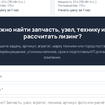
57,4 (78) кВт (л.с.)
Мощность: 57,4 (78) кВт (л.с.)
 бак: 170 л
Топливный бак: 170 л
ену за 1 час
Узнать цену за 1 час
жно найти запчасть, узел, технику 
рассчитать лизинг?
шите задачу, артикул, агрегат, марку техники или город поста
ерём решение, уточним наличие, срок и подготовим КП для 
компании.