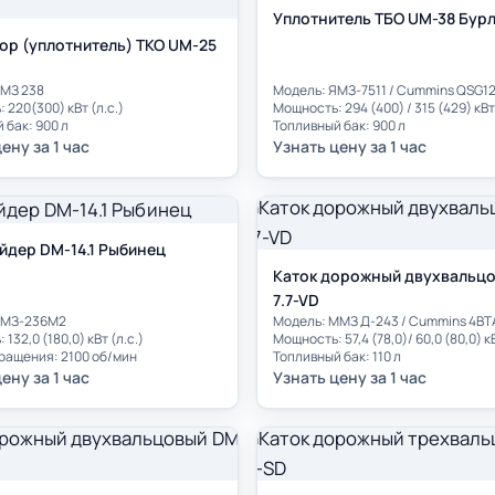
Уплотнитель ТБО UM-38 Бур
ор (уплотнитель) ТКО UM-25
ЯМЗ 238
Модель: ЯМЗ-7511 / Cummins QSG1
 220(300) кВт (л.с.)
Мощность: 294 (400) / 315 (429) кВт 
 бак: 900 л
Топливный бак: 900 л
ену за 1 час
Узнать цену за 1 час
йдер DM-14.1 Рыбинец
Каток дорожный двухвальц
7.7-VD
ЯМЗ-236М2
Модель: ММЗ Д-243 / Cummins 4BT
132,0 (180,0) кВт (л.с.)
Мощность: 57,4 (78,0)/ 60,0 (80,0) кВ
ращения: 2100 об/мин
Топливный бак: 110 л
ену за 1 час
Узнать цену за 1 час