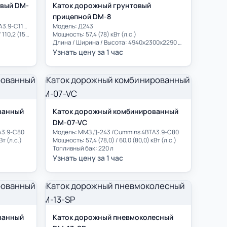
овый DM-
Каток дорожный грунтовый
прицепной DM-8
Модель: ММЗ Д-245 / Cummins 4BTA3.9-C110 / ММЗ Д-245.30Е2/ Cummins 4BTA3.9-C125
Модель: Д243
Мощность: 70,6 (94,6) / 82,0 (110,0) / 110,2 (150,0) / 93,0 (125,0) кВт (л.с.)
Мощность: 57,4 (78) кВт (л.с.)
Длина / Ширина / Высота: 4940x2300x2290 мм
Узнать цену за 1 час
ванный
Каток дорожный комбинированный
DM-07-VC
A3.9-C80
Модель: ММЗ Д-243 /Cummins 4BTA3.9-C80
Вт (л.с.)
Мощность: 57,4 (78,0) / 60,0 (80,0) кВт (л.с.)
Топливный бак: 220 л
Узнать цену за 1 час
ванный
Каток дорожный пневмоколесный