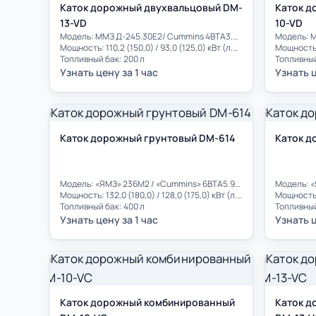
Каток дорожный двухвальцовый DM-
Каток д
13-VD
10-VD
Модель: ММЗ Д-245.30Е2/ Cummins 4BTA3.9-C125
Мощность: 110,2 (150,0) / 93,0 (125,0) кВт (л.с.)
Топливный бак: 200 л
Топливный
Узнать цену за 1 час
Узнать ц
Каток дорожный грунтовый DM-614
Каток д
Модель: «ЯМЗ» 236М2 / «Cummins» 6BTA5.9-C175
Мощность: 132,0 (180,0) / 128,0 (175,0) кВт (л.с.)
Топливный бак: 400 л
Топливный
Узнать цену за 1 час
Узнать ц
Каток дорожный комбинированный
Каток д