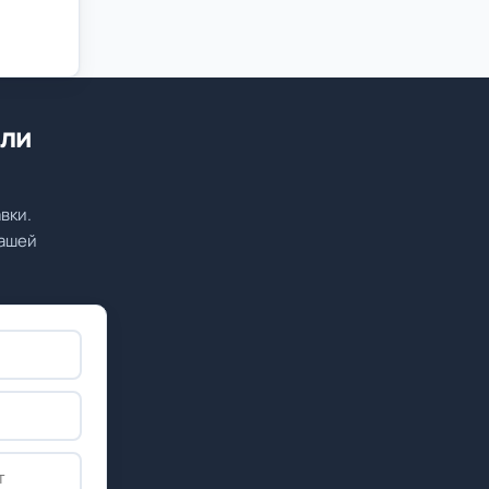
или
вки.
вашей