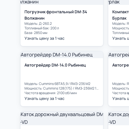
Погрузчик фронтальный DM-34
Компакт
Волжанин
Бурлак
Модель: Д-260.2
Модель: 
Топливный бак: 200 л
Мощность:
База: 2850 мм
Топливный
Узнать цену за 1 час
Узнать ц
Автогрейдер DM-14.0 Рыбинец
Автогре
Модель: Cummins 6BTA5,9 / ЯМЗ-236 М2
Модель: 
Мощность: Cummins 128(175) / ЯМЗ-236М2 132(180) кВт (л.с.)
Мощность: 
Частота вращения: 2100 об/мин
Частота в
Узнать цену за 1 час
Узнать ц