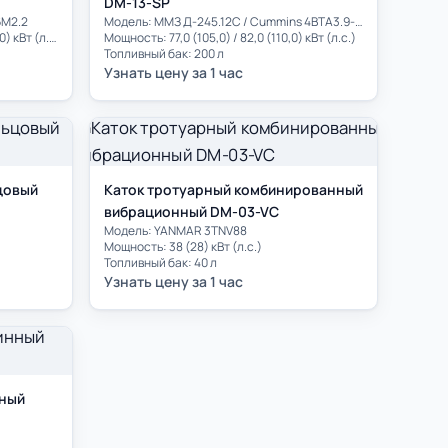
DM-13-SP
6М2.2
Модель: ММЗ Д-245.12C / Cummins 4BTA3.9-C110
Мощность: 114,0 (155,0) / 132,0 (180,0) кВт (л.с.)
Мощность: 77,0 (105,0) / 82,0 (110,0) кВт (л.с.)
Топливный бак: 200 л
Узнать цену за 1 час
цовый
Каток тротуарный комбинированный
вибрационный DM-03-VC
Модель: YANMAR 3TNV88
Мощность: 38 (28) кВт (л.с.)
Топливный бак: 40 л
Узнать цену за 1 час
ный