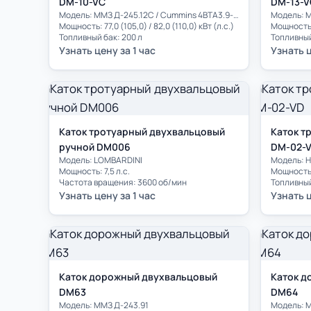
DM-10-VC
DM-13-V
Модель: ММЗ Д-245.12С / Cummins 4BTA3.9-C110
Модель: 
Мощность: 77,0 (105,0) / 82,0 (110,0) кВт (л.с.)
Мощность: 
Топливный бак: 200 л
Топливный
Узнать цену за 1 час
Узнать ц
Каток тротуарный двухвальцовый
Каток т
ручной DM006
DM-02-
Модель: LOMBARDINI
Модель: 
Мощность: 7,5 л.с.
Мощность: 
Частота вращения: 3600 об/мин
Топливный
Узнать цену за 1 час
Узнать ц
Каток дорожный двухвальцовый
Каток д
DM63
DM64
Модель: ММЗ Д-243.91
Модель: 