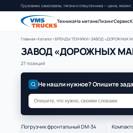
Грузовики, самосвалы, тягачи и спецтехника — цена, лизинг,
Техника
На метане
Лизинг
Сервис
К
Главная
›
Каталог
›
БРЕНДЫ ТЕХНИКИ
›
ЗАВОД «ДОРОЖНЫХ 
ЗАВОД «ДОРОЖНЫХ М
27 позиций
Не нашли нужное? Опишите зад