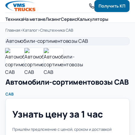
Получить КП
Техника
На метане
Лизинг
Сервис
Калькуляторы
Главная
›
Каталог
›
Спецтехника САВ
Автомобили-сортиментовозы САВ
САВ
Узнать цену за 1 час
Пришлём предложение с ценой, сроком и доставкой