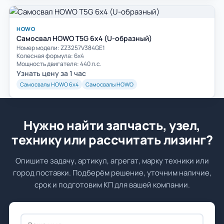
HOWO
Самосвал HOWO T5G 6x4 (U-образный)
Номер модели: ZZ3257V384GE1
Колесная формула: 6х4
Мощность двигателя: 440 л.с.
Узнать цену за 1 час
Самосвалы HOWO 6х4
Самосвалы HOWO
Нужно найти запчасть, узел,
технику или рассчитать лизинг?
Опишите задачу, артикул, агрегат, марку техники или
город поставки. Подберём решение, уточним наличие,
срок и подготовим КП для вашей компании.