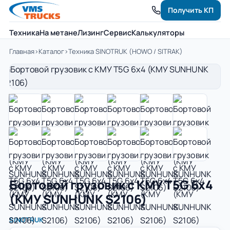
Получить КП
Техника
На метане
Лизинг
Сервис
Калькуляторы
Главная
›
Каталог
›
Техника SINOTRUK (HOWO / SITRAK)
Бортовой грузовик с КМУ Т5G 6x4
(КМУ SUNHUNK S2106)
SINOTRUK