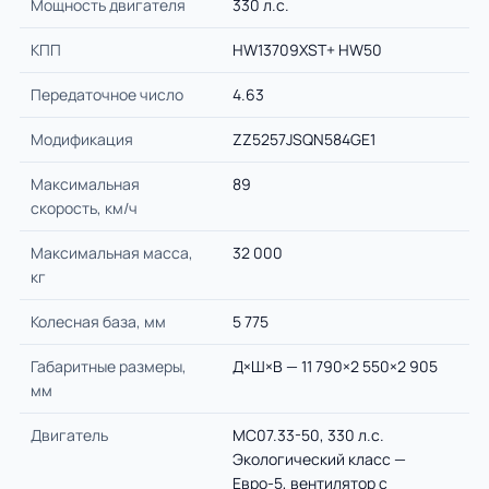
Мощность двигателя
330 л.с.
КПП
HW13709XST+ HW50
Передаточное число
4.63
Модификация
ZZ5257JSQN584GE1
Максимальная
89
скорость, км/ч
Максимальная масса,
32 000
кг
Колесная база, мм
5 775
Габаритные размеры,
Д×Ш×В — 11 790×2 550×2 905
мм
Двигатель
MC07.33-50, 330 л.с.
Экологический класс —
Евро-5, вентилятор с