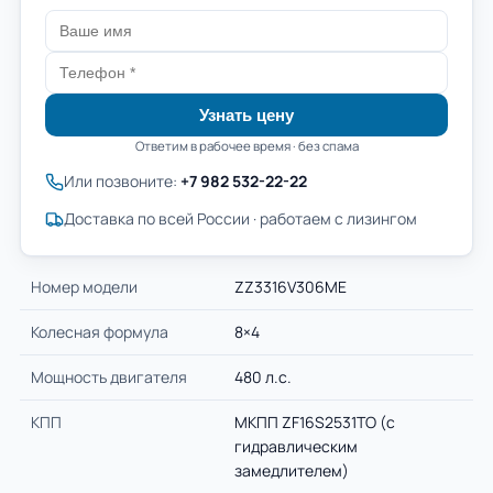
Узнать цену
Ответим в рабочее время · без спама
Или позвоните:
+7 982 532-22-22
Доставка по всей России · работаем с лизингом
Номер модели
ZZ3316V306ME
Колесная формула
8×4
Мощность двигателя
480 л.с.
КПП
МКПП ZF16S2531TO (с
гидравлическим
замедлителем)