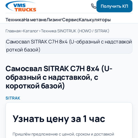
Получить КП
Техника
На метане
Лизинг
Сервис
Калькуляторы
Главная
›
Каталог
›
Техника SINOTRUK (HOWO / SITRAK)
Cамосвал SITRAK C7H 8x4 (U-
образный с надставкой, с
короткой базой)
SITRAK
Узнать цену за 1 час
Пришлём предложение с ценой, сроком и доставкой