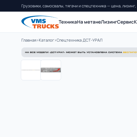
Грузовики, самосвалы, тягачи и спецтехника — цена, лизинг,
Техника
На метане
Лизинг
Сервис
К
Главная
›
Каталог
›
Спецтехника ДСТ-УРАЛ