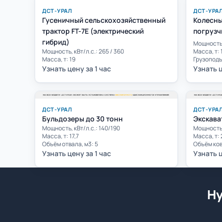
ДСТ-УРАЛ
ДСТ-УРА
Гусеничный сельскохозяйственный
Колесны
трактор FT-7E (электрический
погрузч
гибрид)
Мощность,
Мощность, кВт/л.с.: 265 / 360
Масса, т: 
Масса, т: 19
Грузоподъ
Узнать цену за 1 час
Узнать ц
ДСТ-УРАЛ
ДСТ-УРА
Бульдозеры до 30 тонн
Экскава
Мощность, кВт/л.с.: 140/190
Мощность, 
Масса, т: 17,7
Масса, т: 
Объём отвала, м3: 5
Объём ков
Узнать цену за 1 час
Узнать ц
Ну