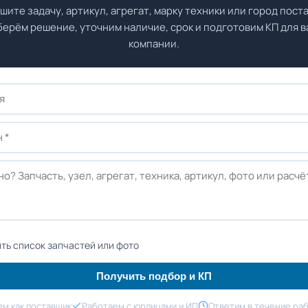
шите задачу, артикул, агрегат, марку техники или город поста
ерём решение, уточним наличие, срок и подготовим КП для 
компании.
ть список запчастей или фото
Получить подбор и КП
м как поставщик
Работаем с юрлицами и ИП
Ответим в течение ра