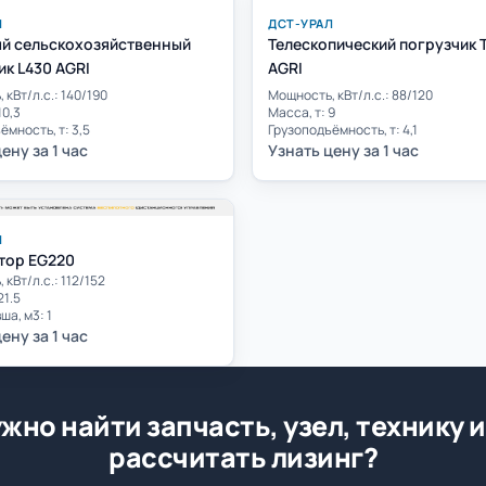
Л
ДСТ-УРАЛ
й сельскохозяйственный
Телескопический погрузчик T
ик L430 AGRI
AGRI
 кВт/л.с.: 140/190
Мощность, кВт/л.с.: 88/120
10,3
Масса, т: 9
ёмность, т: 3,5
Грузоподъёмность, т: 4,1
ену за 1 час
Узнать цену за 1 час
Л
тор EG220
кВт/л.с.: 112/152
21.5
ша, м3: 1
ену за 1 час
жно найти запчасть, узел, технику 
рассчитать лизинг?