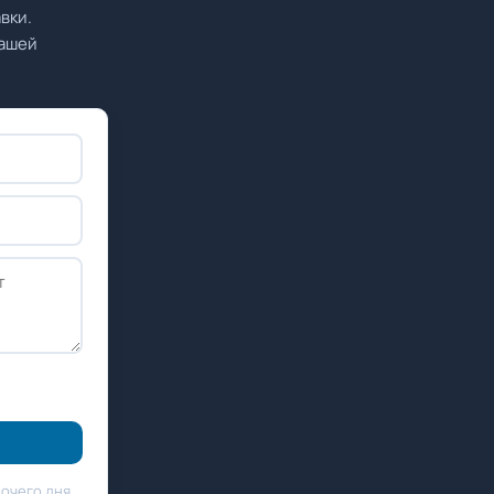
вки.
вашей
бочего дня