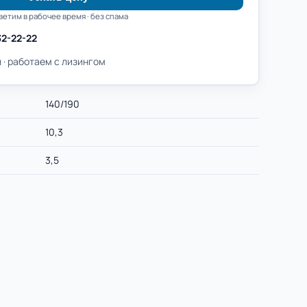
ветим в рабочее время · без спама
32-22-22
 · работаем с лизингом
140/190
10,3
3,5