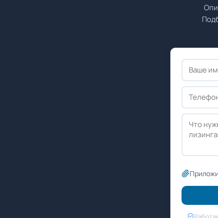
Опи
Подб
Приложи
Работае