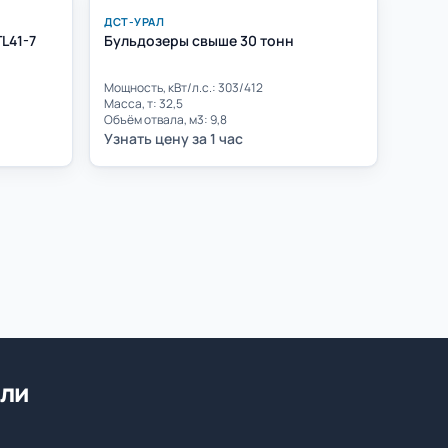
ДСТ-УРАЛ
L41-7
Бульдозеры свыше 30 тонн
Мощность, кВт/л.с.: 303/412
Масса, т: 32,5
Объём отвала, м3: 9,8
Узнать цену за 1 час
или