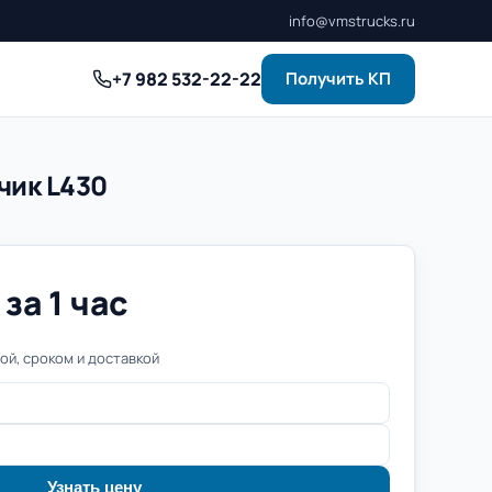
info@vmstrucks.ru
+7 982 532-22-22
Получить КП
чик L430
за 1 час
й, сроком и доставкой
Узнать цену