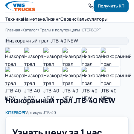
Получить КП
Техника
На метане
Лизинг
Сервис
Калькуляторы
Главная
›
Каталог
›
Тралы и полуприцепы ЮТЕРБОРГ
Низкорамный трал JTB-40 NEW
ЮТЕРБОРГ
Артикул: JTB-40
Узнать цену за 1 час