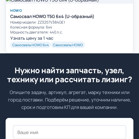
HOWO
Самосвал HOWO T5G 6x4 (U-образный)
Номер модели: ZZ3257V384GE1
Колесная формула: 6х4
Мощность двигателя: 440 л.с.
Узнать цену за 1 час
Самосвалы HOWO 6х4
Самосвалы HOWO
Нужно найти запчасть, узел,
технику или рассчитать лизинг?
Опишите задачу, артикул, агрегат, марку техники или
город поставки. Подберём решение, уточним наличие,
срок и подготовим КП для вашей компании.