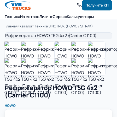
Получить КП
Техника
На метане
Лизинг
Сервис
Калькуляторы
Главная
›
Каталог
›
Техника SINOTRUK (HOWO / SITRAK)
Рефрижератор HOWO T5G 4x2
(Carrier C1100)
HOWO