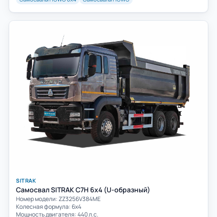
SITRAK
Самосвал SITRAK C7H 6x4 (U-образный)
Номер модели: ZZ3256V384ME
Колесная формула: 6х4
Мощность двигателя: 440 л.с.