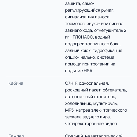
защита, само-
регулирующийся рычаг,
сигнализация износа
тормозов, звуко- вой сигнал
заднего хода, огнетушитель 2
кг., ГЛОНАСС, водный
подогрев топливного бака,
задний крюк, гидрофикация
опцио- нально, система
помощи при трогании на
подъеме HSA
Кабина
C7H-F, односпальная,
роскошный пакет, обтекатель,
автоном- ный отопитель,
холодильник, мультируль,
MP5, нагрев элек- трического
зеркала заднего вида,
четырехстороннее видео
Бампер
Средний, не металлический