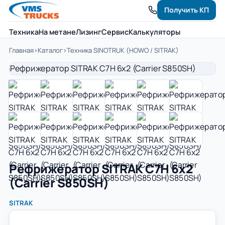
Получить КП
Техника
На метане
Лизинг
Сервис
Калькуляторы
Главная
›
Каталог
›
Техника SINOTRUK (HOWO / SITRAK)
Рефрижератор SITRAK С7H 6x2
(Carrier S850SH)
SITRAK