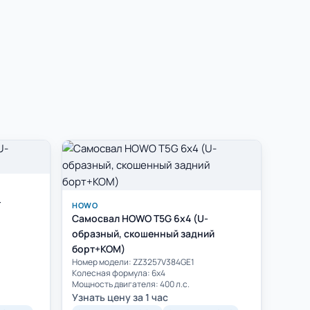
-
HOWO
Самосвал HOWO T5G 6x4 (U-
образный, скошенный задний
борт+КОМ)
Номер модели: ZZ3257V384GE1
Колесная формула: 6х4
Мощность двигателя: 400 л.с.
Узнать цену за 1 час