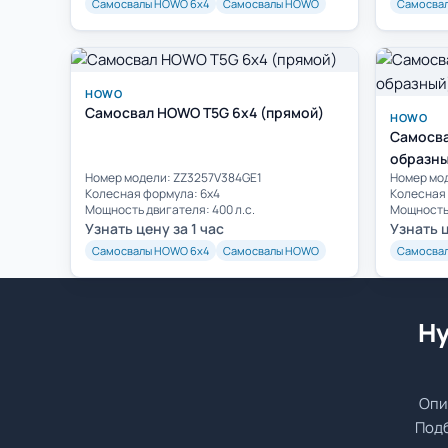
Самосвалы HOWO 6х4
Самосвалы HOWO
Самосва
HOWO
Самосвал HOWO T5G 6x4 (прямой)
HOWO
Самосва
образны
Номер модели: ZZ3257V384GE1
Номер мо
Колесная формула: 6х4
Колесная 
Мощность двигателя: 400 л.с.
Мощность 
Узнать цену за 1 час
Узнать ц
Самосвалы HOWO 6х4
Самосвалы HOWO
Самосва
Ну
Опи
Подб