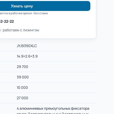
Узнать цену
ветим в рабочее время · без спама
32-22-22
 · работаем с лизингом
JYJ9390XLC
14.9×2.6×3.9
29 700
39 000
10 000
27 000
4 алюминиевых прямоугольных фиксатора
груза: 2 горизонтальных и 2 вертикальных