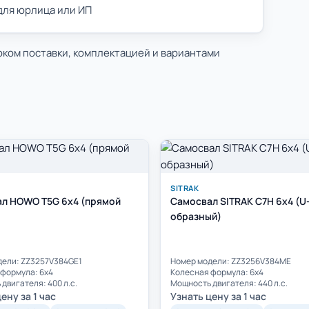
 для юрлица или ИП
оком поставки, комплектацией и вариантами
SITRAK
л HOWO T5G 6x4 (прямой
Самосвал SITRAK C7H 6x4 (U
образный)
дели: ZZ3257V384GE1
Номер модели: ZZ3256V384ME
формула: 6х4
Колесная формула: 6х4
двигателя: 400 л.с.
Мощность двигателя: 440 л.с.
ену за 1 час
Узнать цену за 1 час