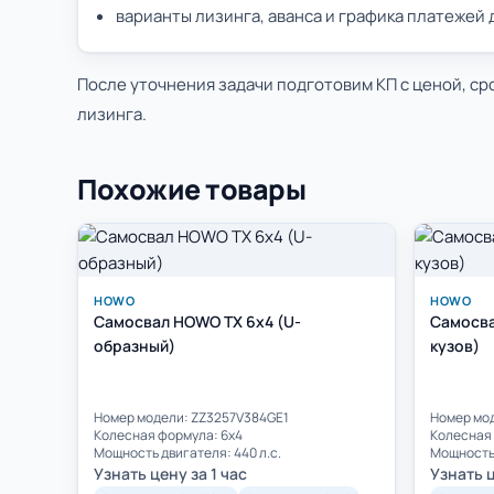
варианты лизинга, аванса и графика платежей
После уточнения задачи подготовим КП с ценой, ср
лизинга.
Похожие товары
HOWO
HOWO
Самосвал HOWO TX 6x4 (U-
Самосва
образный)
кузов)
Номер модели: ZZ3257V384GE1
Номер мо
Колесная формула: 6х4
Колесная 
Мощность двигателя: 440 л.с.
Мощность 
Узнать цену за 1 час
Узнать ц