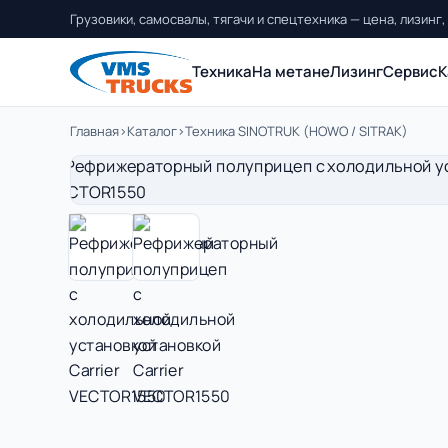
Грузовики, самосвалы, тягачи и спецтехника — цена, лизинг,
Техника
На метане
Лизинг
Сервис
К
Главная
›
Каталог
›
Техника SINOTRUK (HOWO / SITRAK)