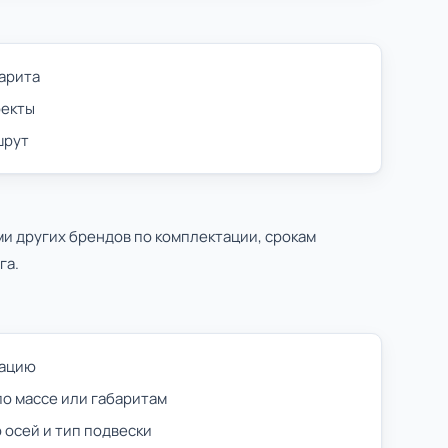
барита
оекты
шрут
и других брендов по комплектации, срокам
га.
тацию
по массе или габаритам
о осей и тип подвески