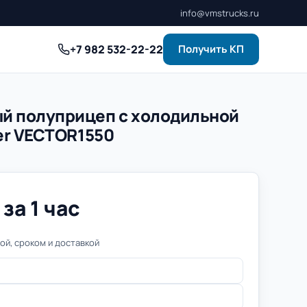
info@vmstrucks.ru
+7 982 532-22-22
Получить КП
й полуприцеп с холодильной
er VECTOR1550
за 1 час
й, сроком и доставкой