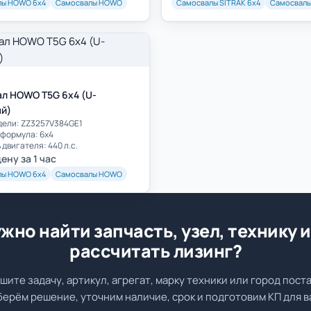
лы HOWO 6х4
Самосвалы HOWO
Самосвалы SITRAK 6х4
Самосвалы
л HOWO T5G 6x4 (U-
й)
дели: ZZ3257V384GE1
формула: 6х4
двигателя: 440 л.с.
ену за 1 час
лы HOWO 6х4
Самосвалы HOWO
жно найти запчасть, узел, технику 
рассчитать лизинг?
шите задачу, артикул, агрегат, марку техники или город поста
ерём решение, уточним наличие, срок и подготовим КП для 