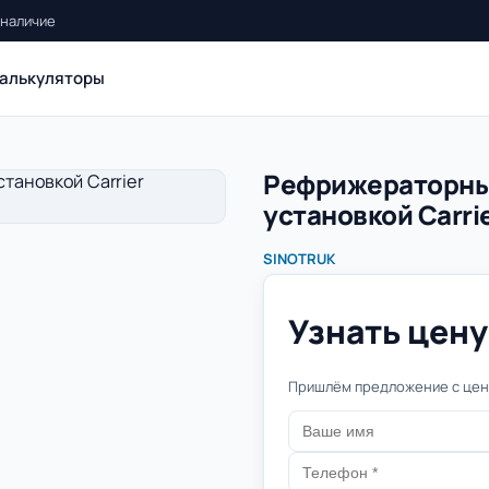
 наличие
алькуляторы
Рефрижераторны
установкой Carri
SINOTRUK
Узнать цену 
Пришлём предложение с цено