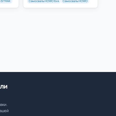
 SITRAK
Самосвалы HOWO 6х4
Самосвалы HOWO
или
вки.
вашей