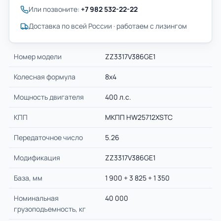
Или позвоните:
+7 982 532-22-22
Доставка по всей России · работаем с лизингом
Номер модели
ZZ3317V386GE1
Колесная формула
8х4
Мощность двигателя
400 л.с.
КПП
МКПП HW25712XSTC
Передаточное число
5.26
Модификация
ZZ3317V386GE1
База, мм
1 900 + 3 825 + 1 350
Номинальная
40 000
грузоподъемность, кг