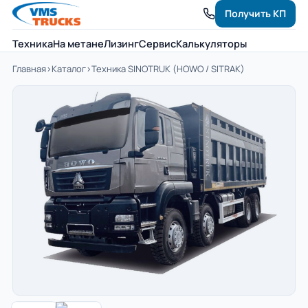
Получить КП
Техника
На метане
Лизинг
Сервис
Калькуляторы
Главная
›
Каталог
›
Техника SINOTRUK (HOWO / SITRAK)