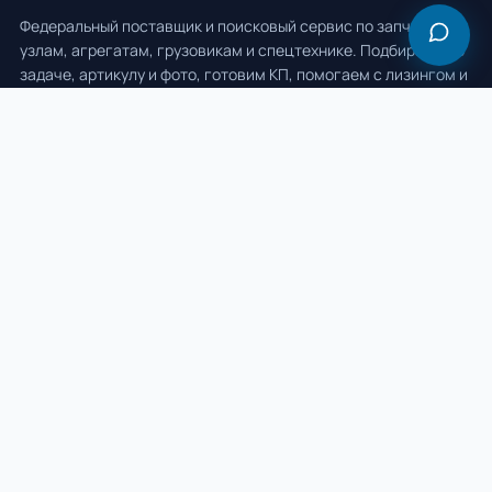
Федеральный поставщик и поисковый сервис по запчастям,
узлам, агрегатам, грузовикам и спецтехнике. Подбираем по
задаче, артикулу и фото, готовим КП, помогаем с лизингом и
поставкой по России.
ООО «ВМС Тракс» · ИНН 8603202700
Разделы
Техника
Техника на метане
Лизинг
Сервис
Бесплатные калькуляторы
Весь каталог
Бренды
Политика обработки ПДн