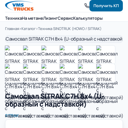
Получить КП
Техника
На метане
Лизинг
Сервис
Калькуляторы
Главная
›
Каталог
›
Техника SINOTRUK (HOWO / SITRAK)
Самосвал SITRAK C7H 8x4 (U-
образный с надставкой)
SITRAK