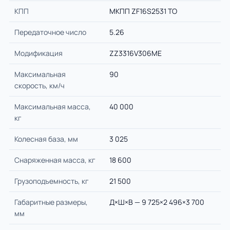
КПП
МКПП ZF16S2531 TO
Передаточное число
5.26
Модификация
ZZ3316V306ME
Максимальная
90
скорость, км/ч
Максимальная масса,
40 000
кг
Колесная база, мм
3 025
Снаряженная масса, кг
18 600
Грузоподъемность, кг
21 500
Габаритные размеры,
Д×Ш×В — 9 725×2 496×3 700
мм