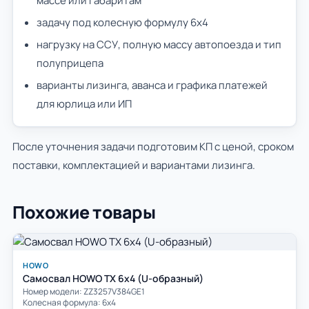
массе или габаритам
задачу под колесную формулу 6х4
нагрузку на ССУ, полную массу автопоезда и тип
полуприцепа
варианты лизинга, аванса и графика платежей
для юрлица или ИП
После уточнения задачи подготовим КП с ценой, сроком
поставки, комплектацией и вариантами лизинга.
Похожие товары
HOWO
Самосвал HOWO TX 6x4 (U-образный)
Номер модели: ZZ3257V384GE1
Колесная формула: 6х4