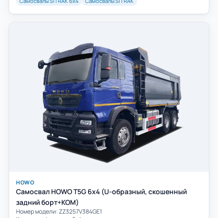
Самосвалы SITRAK 6х4
Самосвалы SITRAK
HOWO
Самосвал HOWO T5G 6x4 (U-образный, скошенный
задний борт+КОМ)
Номер модели: ZZ3257V384GE1