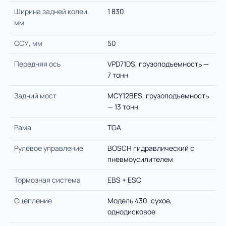
Ширина задней колеи,
1 830
мм
ССУ, мм
50
Передняя ось
VPD71DS, грузоподъемность —
7 тонн
Задний мост
MCY12BES, грузоподъемность
— 13 тонн
Рама
TGA
Рулевое управление
BOSCH гидравлический с
пневмоусилителем
Тормозная система
EBS + ESC
Сцепление
Модель 430, сухое,
однодисковое