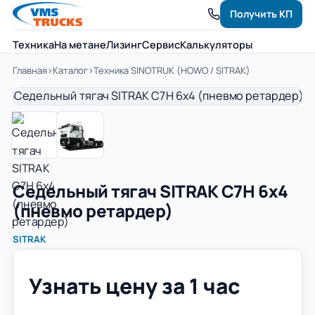
Получить КП
Техника
На метане
Лизинг
Сервис
Калькуляторы
Главная
›
Каталог
›
Техника SINOTRUK (HOWO / SITRAK)
Седельный тягач SITRAK C7H 6x4
(пневмо ретардер)
SITRAK
Узнать цену за 1 час