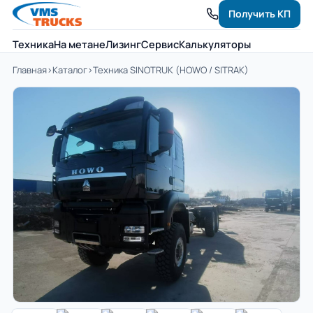
Получить КП
Техника
На метане
Лизинг
Сервис
Калькуляторы
Главная
›
Каталог
›
Техника SINOTRUK (HOWO / SITRAK)