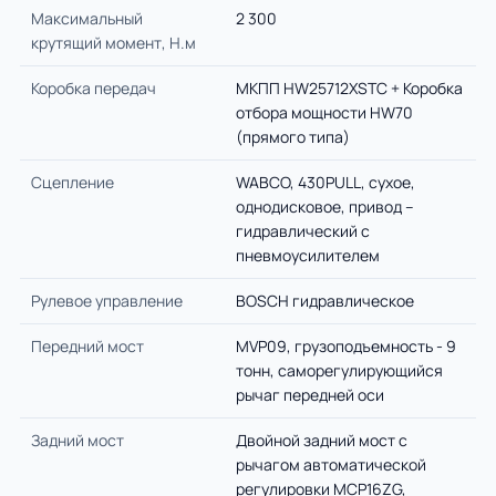
Максимальный
2 300
крутящий момент, Н.м
Коробка передач
МКПП HW25712XSTС + Коробка
отбора мощности HW70
(прямого типа)
Сцепление
WABCO, 430PULL, сухое,
однодисковое, привод –
гидравлический с
пневмоусилителем
Рулевое управление
BOSCH гидравлическое
Передний мост
MVP09, грузоподъемность - 9
тонн, саморегулирующийся
рычаг передней оси
Задний мост
Двойной задний мост с
рычагом автоматической
регулировки MCP16ZG,