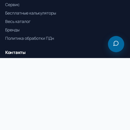
Сервис
Бесплатные калькуляторы
Весь каталог
Бренды
Политика обработки ПДн
Контакты
+7 982 532-22-22
info@vmstrucks.ru
Пн–Пт 09:00–18:00
г. Нижневартовск, ул. 9П, зд. 18, 628614 · ХМАО-Югра
Отгрузка по всей России · офисы: Нижневартовск, Сургут,
Новый Уренгой, Москва