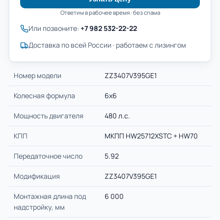
Ответим в рабочее время · без спама
Или позвоните:
+7 982 532-22-22
Доставка по всей России · работаем с лизингом
Номер модели
ZZ3407V395GE1
Колесная формула
6х6
Мощность двигателя
480 л.с.
КПП
МКПП HW25712XSTС + HW70
Передаточное число
5.92
Модификация
ZZ3407V395GE1
Монтажная длина под
6 000
надстройку, мм