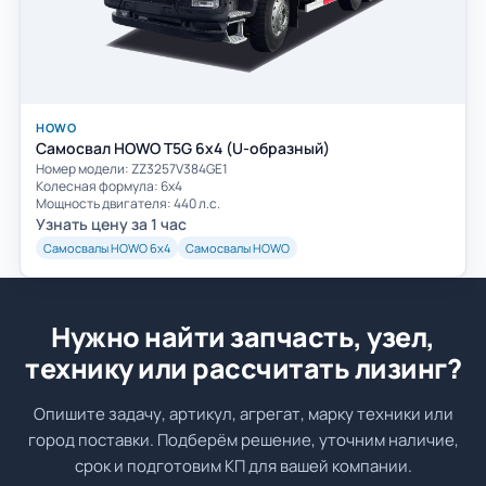
HOWO
Самосвал HOWO T5G 6x4 (U-образный)
Номер модели: ZZ3257V384GE1
Колесная формула: 6х4
Мощность двигателя: 440 л.с.
Узнать цену за 1 час
Самосвалы HOWO 6х4
Самосвалы HOWO
Нужно найти запчасть, узел,
технику или рассчитать лизинг?
Опишите задачу, артикул, агрегат, марку техники или
город поставки. Подберём решение, уточним наличие,
срок и подготовим КП для вашей компании.