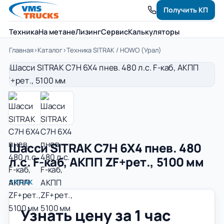
Получить КП
Техника
На метане
Лизинг
Сервис
Калькуляторы
Главная
›
Каталог
›
Техника SITRAK / HOWO (Урал)
Шасси SITRAK C7H 6Х4 пнев. 480
л.с. F-каб, АКПП ZF+рет., 5100 мм
SITRAK
Узнать цену за 1 час