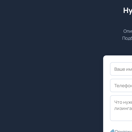
Ну
Опи
Подб
Приложи