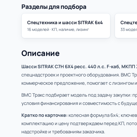
Разделы для подбора
Спецтехника и шасси SITRAK 6х4
Спецте
16 моделей · КП, наличие, лизинг
33 модел
Описание
Шасси SITRAK C7H 6Х4 ресс. 440 л.с. F-каб, МКПП 
спецнадстроек и проектного оборудования. ВМС Тра
коммерческое предложение, помогает с лизингом и 
ВМС Тракс подбирает модель под задачу закупки: п
условия финансирования и совместимость с будуще
Кратко по карточке:
колесная формула 6х4; ключева
комплектацию и цену подтверждаем перед КП, пото
надстройке и требованиям заказчика.