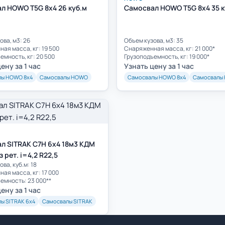
л HOWO T5G 8х4 26 куб.м
Самосвал HOWO T5G 8х4 35 к
ова, м3: 26
Объем кузова, м3: 35
ая масса, кг: 19 500
Cнаряженная масса, кг: 21 000*
емность, кг: 20 500
Грузоподъемность, кг: 19 000*
ену за 1 час
Узнать цену за 1 час
лы HOWO 8х4
Самосвалы HOWO
Самосвалы HOWO 8х4
Самосвалы
л SITRAK C7H 6x4 18м3 КДМ
 рет. i=4,2 R22,5
ва, куб.м: 18
ая масса, кг: 17 000
емность: 23 000**
ену за 1 час
ы SITRAK 6х4
Самосвалы SITRAK