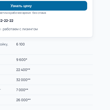
Узнать цену
ветим в рабочее время · без спама
32-22-22
 · работаем с лизингом
ойку,
6 100
9 600*
22 400**
32 000**
г
7 000**
26 000**