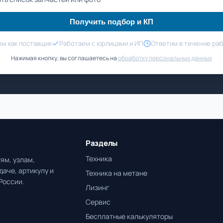
Получить подбор и КП
м как поставщик
Работаем с юрлицами и ИП
Ответим в течение ра
Нажимая кнопку, вы соглашаетесь на
обработку персональных данных
Разделы
Техника
ям, узлам,
даче, артикулу и
Техника на метане
России.
Лизинг
Сервис
Бесплатные калькуляторы