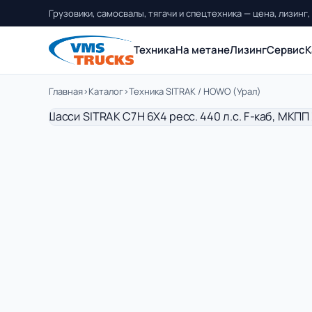
Грузовики, самосвалы, тягачи и спецтехника — цена, лизинг,
Техника
На метане
Лизинг
Сервис
К
Главная
›
Каталог
›
Техника SITRAK / HOWO (Урал)