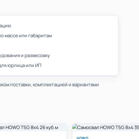
тацию
по массе или габаритам
удования и развесовку
 для юрлица или ИП
оком поставки, комплектацией и вариантами
HOWO