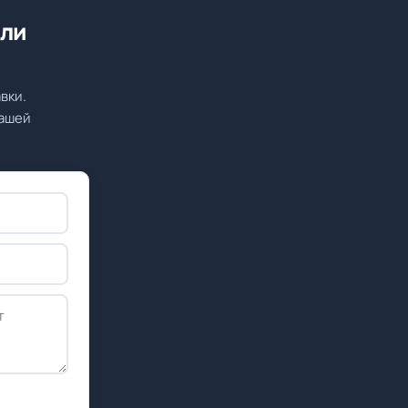
или
вки.
вашей