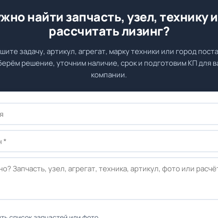
жно найти запчасть, узел, технику 
рассчитать лизинг?
шите задачу, артикул, агрегат, марку техники или город поста
ерём решение, уточним наличие, срок и подготовим КП для 
компании.
ть список запчастей или фото