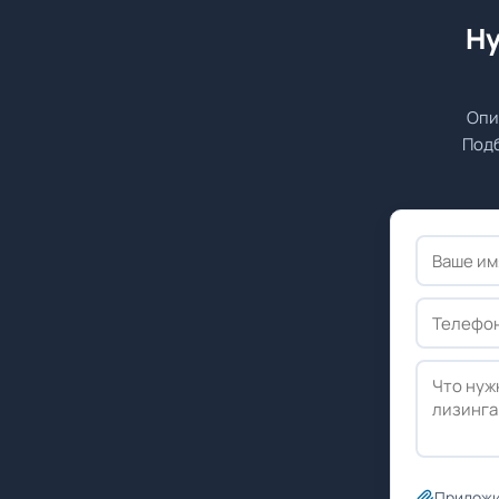
Ну
Опи
Подб
Приложи