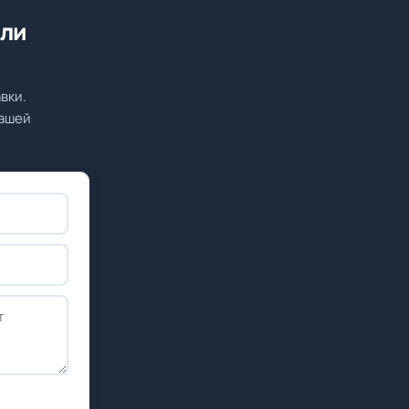
или
вки.
вашей