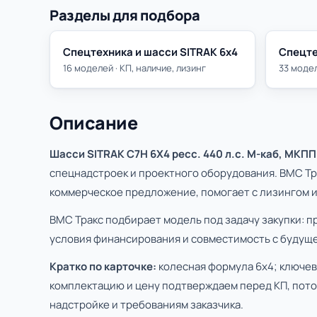
Разделы для подбора
Спецтехника и шасси SITRAK 6х4
Спецте
16 моделей · КП, наличие, лизинг
33 модел
Описание
Шасси SITRAK C7H 6Х4 ресс. 440 л.с. M-каб, МКПП
спецнадстроек и проектного оборудования. ВМС Тра
коммерческое предложение, помогает с лизингом и 
ВМС Тракс подбирает модель под задачу закупки: п
условия финансирования и совместимость с будуще
Кратко по карточке:
колесная формула 6х4; ключева
комплектацию и цену подтверждаем перед КП, пото
надстройке и требованиям заказчика.