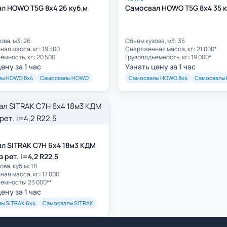
л HOWO T5G 8х4 26 куб.м
Самосвал HOWO T5G 8х4 35 к
ова, м3: 26
Объем кузова, м3: 35
ая масса, кг: 19 500
Cнаряженная масса, кг: 21 000*
емность, кг: 20 500
Грузоподъемность, кг: 19 000*
ену за 1 час
Узнать цену за 1 час
лы HOWO 8х4
Самосвалы HOWO
Самосвалы HOWO 8х4
Самосвалы
л SITRAK C7H 6x4 18м3 КДМ
 рет. i=4,2 R22,5
ва, куб.м: 18
ая масса, кг: 17 000
емность: 23 000**
ену за 1 час
ы SITRAK 6х4
Самосвалы SITRAK