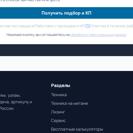
Получить подбор и КП
м как поставщик
Работаем с юрлицами и ИП
Ответим в течение ра
Нажимая кнопку, вы соглашаетесь на
обработку персональных данных
Разделы
Техника
ям, узлам,
даче, артикулу и
Техника на метане
России.
Лизинг
Сервис
Бесплатные калькуляторы