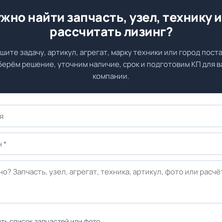
жно найти запчасть, узел, технику 
рассчитать лизинг?
шите задачу, артикул, агрегат, марку техники или город поста
ерём решение, уточним наличие, срок и подготовим КП для 
компании.
ть список запчастей или фото