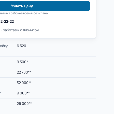
Узнать цену
ветим в рабочее время · без спама
32-22-22
 · работаем с лизингом
ойку,
6 520
9 300*
22 700**
32 000**
г
9 000**
26 000**