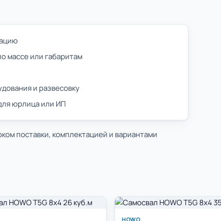
тацию
по массе или габаритам
удования и развесовку
 для юрлица или ИП
оком поставки, комплектацией и вариантами
HOWO