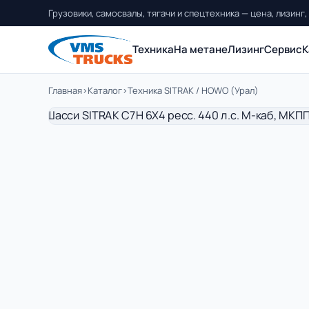
Грузовики, самосвалы, тягачи и спецтехника — цена, лизинг,
Техника
На метане
Лизинг
Сервис
К
Главная
›
Каталог
›
Техника SITRAK / HOWO (Урал)