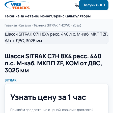
Получить КП
Техника
На метане
Лизинг
Сервис
Калькуляторы
Главная
›
Каталог
›
Техника SITRAK / HOWO (Урал)
Шасси SITRAK C7H 8Х4 ресс. 440
л.с. M-каб, МКПП ZF, КОМ от ДВС,
3025 мм
SITRAK
Узнать цену за 1 час
Пришлём предложение с ценой, сроком и доставкой