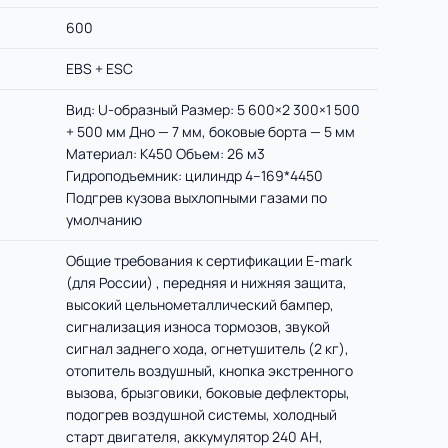
600
EBS + ESC
Вид: U-образный Размер: 5 600×2 300×1 500
+ 500 мм Дно — 7 мм, боковые борта — 5 мм
Материал: K450 Объем: 26 м3
Гидроподъемник: цилиндр 4–169*4450
Подгрев кузова выхлопными газами по
умолчанию
Общие требования к сертификации E-mark
(для России) , передняя и нижняя защита,
высокий цельнометаллический бампер,
сигнализация износа тормозов, звукой
сигнал заднего хода, огнетушитель (2 кг),
отопитель воздушный, кнопка экстренного
вызова, брызговики, боковые дефлекторы,
подогрев воздушной системы, холодный
старт двигателя, аккумулятор 240 AH,