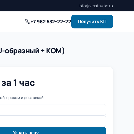
info@vmstrucks.ru
+7 982 532-22-22
Получить КП
U-образный + КОМ)
за 1 час
й, сроком и доставкой
Узнать цену