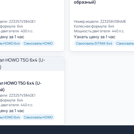
образный)
дели: ZZ3257V384GE1
Номер модели: ZZ3256V384ME
формула: 6х4
Колесная формула: 6х4
двигателя: 400 л.с.
Мощность двигателя: 440 л.с.
ену за 1 час
Узнать цену за 1 час
лы HOWO 6х4
Самосвалы HOWO
Самосвалы SITRAK 6х4
Самосвалы
л HOWO T5G 6x4 (U-
й)
дели: ZZ3257V384GE1
формула: 6х4
двигателя: 440 л.с.
ену за 1 час
лы HOWO 6х4
Самосвалы HOWO