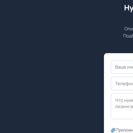
Ну
Опи
Подб
Приложи