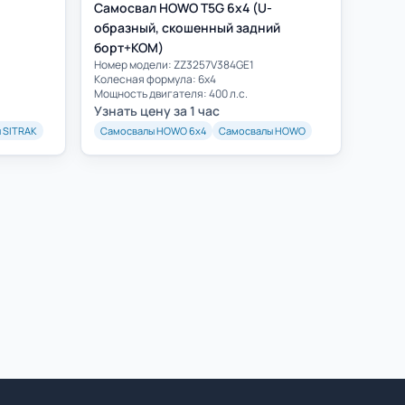
Самосвал HOWO T5G 6x4 (U-
образный, скошенный задний
борт+КОМ)
Номер модели: ZZ3257V384GE1
Колесная формула: 6х4
Мощность двигателя: 400 л.с.
Узнать цену за 1 час
 SITRAK
Самосвалы HOWO 6х4
Самосвалы HOWO