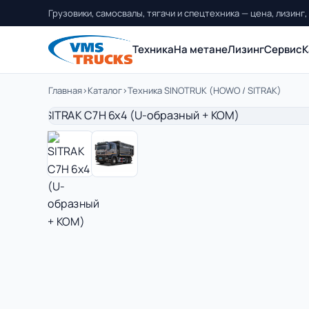
Грузовики, самосвалы, тягачи и спецтехника — цена, лизинг,
Техника
На метане
Лизинг
Сервис
К
Главная
›
Каталог
›
Техника SINOTRUK (HOWO / SITRAK)