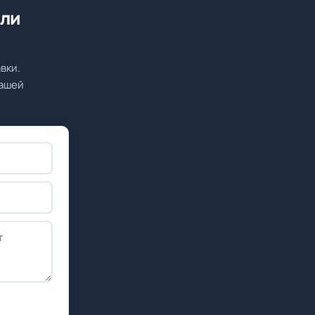
или
вки.
вашей