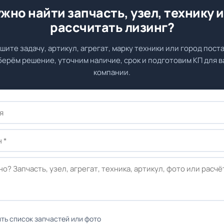
жно найти запчасть, узел, технику 
рассчитать лизинг?
шите задачу, артикул, агрегат, марку техники или город поста
ерём решение, уточним наличие, срок и подготовим КП для 
компании.
ть список запчастей или фото