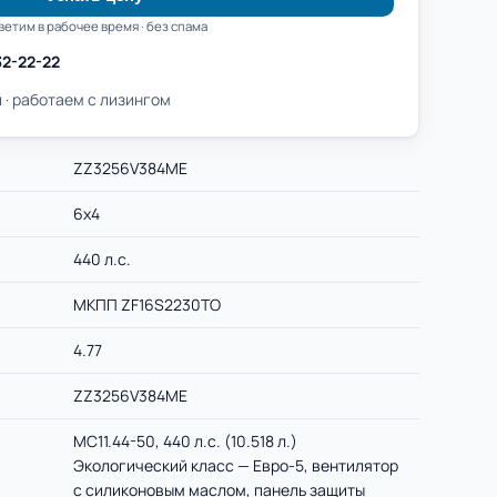
ветим в рабочее время · без спама
32-22-22
 · работаем с лизингом
ZZ3256V384ME
6х4
440 л.с.
МКПП ZF16S2230TO
4.77
ZZ3256V384ME
MC11.44-50, 440 л.с. (10.518 л.)
Экологический класс — Евро-5, вентилятор
с силиконовым маслом, панель защиты