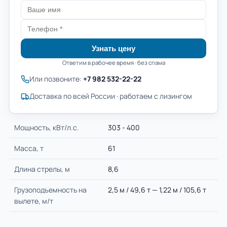
Узнать цену
Ответим в рабочее время · без спама
Или позвоните:
+7 982 532-22-22
Доставка по всей России · работаем с лизингом
Мощность, кВт/л.с.
303 - 400
Масса, т
61
Длина стрелы, м
8,6
Грузоподъемность на
2,5 м / 49,6 т — 1,22 м / 105,6 т
вылете, м/т