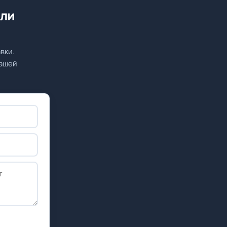
или
вки.
вашей