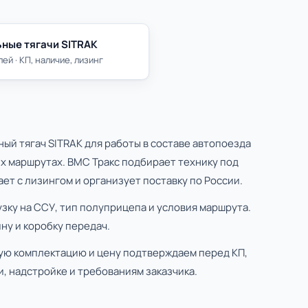
ные тягачи SITRAK
ей · КП, наличие, лизинг
ый тягач SITRAK для работы в составе автопоезда
х маршрутах. ВМС Тракс подбирает технику под
ет с лизингом и организует поставку по России.
узку на ССУ, тип полуприцепа и условия маршрута.
ну и коробку передач.
ую комплектацию и цену подтверждаем перед КП,
, надстройке и требованиям заказчика.