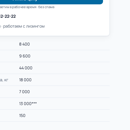
ветим в рабочее время · без спама
32-22-22
 · работаем с лизингом
8 400
9 600
44 000
а, кг
18 000
7 000
13 000***
150