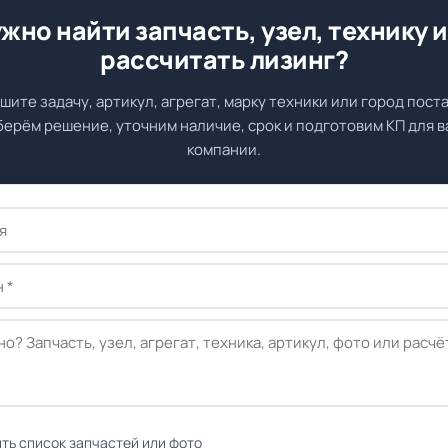
жно найти запчасть, узел, технику 
рассчитать лизинг?
шите задачу, артикул, агрегат, марку техники или город поста
ерём решение, уточним наличие, срок и подготовим КП для 
компании.
ть список запчастей или фото