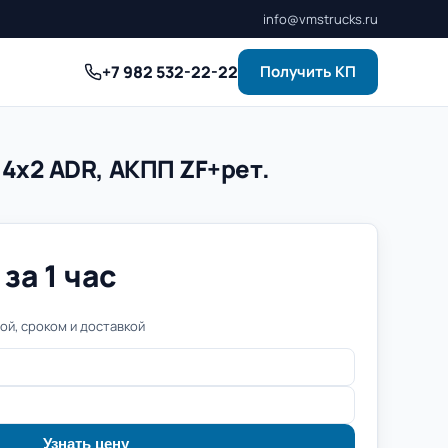
info@vmstrucks.ru
+7 982 532-22-22
Получить КП
 4x2 ADR, АКПП ZF+рет.
за 1 час
й, сроком и доставкой
Узнать цену