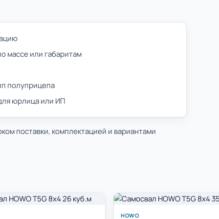
тацию
по массе или габаритам
тип полуприцепа
 для юрлица или ИП
оком поставки, комплектацией и вариантами
HOWO