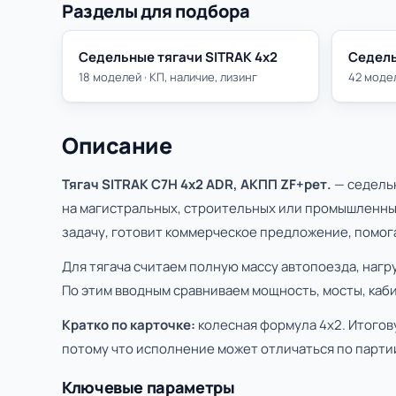
Разделы для подбора
Седельные тягачи SITRAK 4х2
Седель
18 моделей · КП, наличие, лизинг
42 модел
Описание
Тягач SITRAK C7H 4x2 ADR, АКПП ZF+рет.
— седельн
на магистральных, строительных или промышленны
задачу, готовит коммерческое предложение, помога
Для тягача считаем полную массу автопоезда, нагр
По этим вводным сравниваем мощность, мосты, каби
Кратко по карточке:
колесная формула 4х2. Итогов
потому что исполнение может отличаться по партии
Ключевые параметры