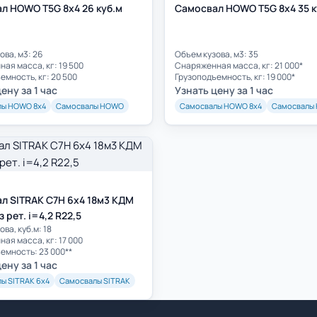
л HOWO T5G 8х4 26 куб.м
Самосвал HOWO T5G 8х4 35 к
ова, м3: 26
Объем кузова, м3: 35
ая масса, кг: 19 500
Cнаряженная масса, кг: 21 000*
емность, кг: 20 500
Грузоподъемность, кг: 19 000*
ену за 1 час
Узнать цену за 1 час
лы HOWO 8х4
Самосвалы HOWO
Самосвалы HOWO 8х4
Самосвалы
л SITRAK C7H 6x4 18м3 КДМ
 рет. i=4,2 R22,5
ва, куб.м: 18
ая масса, кг: 17 000
емность: 23 000**
ену за 1 час
ы SITRAK 6х4
Самосвалы SITRAK