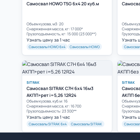
Самосвал HOWO T5G 6x4 20 куб.м
Самосва
Объем кузова, м3: 20
Объем куз
Cнаряженная масса, кг: 17 000*
Cнаряженн
Грузоподъемность, кг: 15 000 (23 000**)
Грузоподъ
Узнать цену за 1 час
Узнать ц
Самосвалы HOWO 6х4
Самосвалы HOWO
Самосва
SITRAK
SITRAK
Самосвал SITRAK C7H 6x4 16м3
Самосва
АКПП+рет i=5,26 12R24
АКПП без
Объем кузова, куб.м: 16
Объем кузо
Cнаряженная масса, кг: 16 700
Cнаряженн
Грузоподъемность: 23 300**
Грузоподъ
Узнать цену за 1 час
Узнать ц
Самосвалы SITRAK 6х4
Самосвалы SITRAK
Самосвал