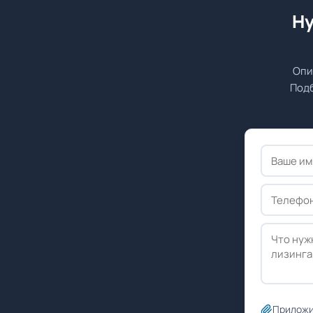
Ну
Опи
Подб
Приложи