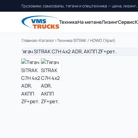
Грузовики, самосвалы, тягачи и спецтехника — цена, лизинг,
Техника
На метане
Лизинг
Сервис
К
Главная
›
Каталог
›
Техника SITRAK / HOWO (Урал)