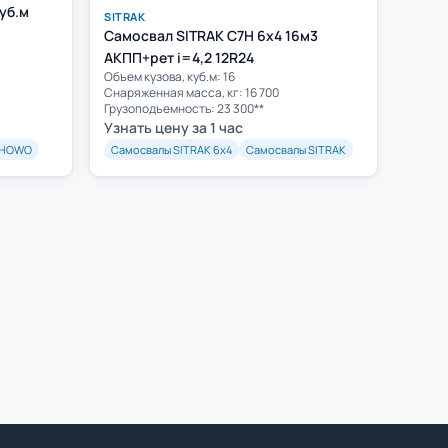
уб.м
SITRAK
Самосвал SITRAK C7H 6x4 16м3
АКПП+рет i=4,2 12R24
Объем кузова, куб.м: 16
Cнаряженная масса, кг: 16 700
Грузоподъемность: 23 300**
Узнать цену за 1 час
 HOWO
Самосвалы SITRAK 6х4
Самосвалы SITRAK