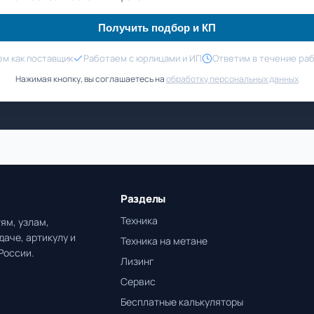
Получить подбор и КП
м как поставщик
Работаем с юрлицами и ИП
Ответим в течение ра
Нажимая кнопку, вы соглашаетесь на
обработку персональных данных
Разделы
Техника
ям, узлам,
даче, артикулу и
Техника на метане
России.
Лизинг
Сервис
Бесплатные калькуляторы