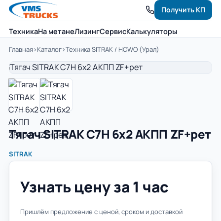
Получить КП
Техника
На метане
Лизинг
Сервис
Калькуляторы
Главная
›
Каталог
›
Техника SITRAK / HOWO (Урал)
Тягач SITRAK C7H 6x2 АКПП ZF+рет
SITRAK
Узнать цену за 1 час
Пришлём предложение с ценой, сроком и доставкой