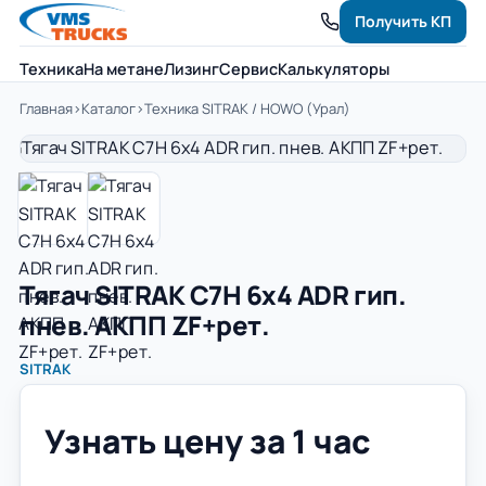
Получить КП
Техника
На метане
Лизинг
Сервис
Калькуляторы
Главная
›
Каталог
›
Техника SITRAK / HOWO (Урал)
Тягач SITRAK C7H 6x4 ADR гип.
пнев. АКПП ZF+рет.
SITRAK
Узнать цену за 1 час