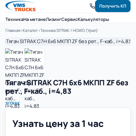
Получить КП
Техника
На метане
Лизинг
Сервис
Калькуляторы
Главная
›
Каталог
›
Техника SITRAK / HOWO (Урал)
Тягач SITRAK C7H 6x6 МКПП ZF без
рет., F-каб., i=4,83
SITRAK
Узнать цену за 1 час