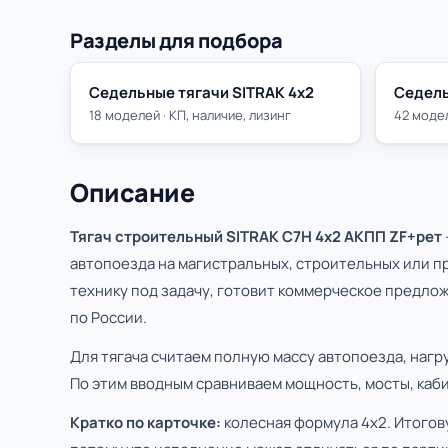
Разделы для подбора
Седельные тягачи SITRAK 4х2
Седель
18 моделей · КП, наличие, лизинг
42 модел
Описание
Тягач строительный SITRAK C7H 4x2 АКПП ZF+рет
автопоезда на магистральных, строительных или 
технику под задачу, готовит коммерческое предлож
по России.
Для тягача считаем полную массу автопоезда, нагр
По этим вводным сравниваем мощность, мосты, каби
Кратко по карточке:
колесная формула 4х2. Итогов