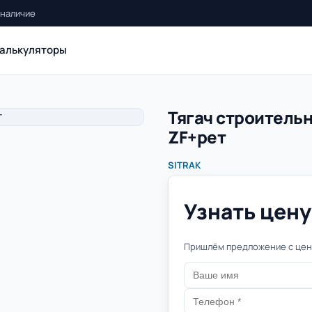
 наличие
алькуляторы
Тягач строитель
ZF+рет
SITRAK
Узнать цену 
Пришлём предложение с цено