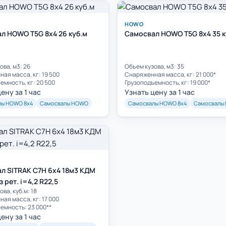
HOWO
л HOWO T5G 8х4 26 куб.м
Самосвал HOWO T5G 8х4 35 к
ова, м3: 26
Объем кузова, м3: 35
ая масса, кг: 19 500
Cнаряженная масса, кг: 21 000*
емность, кг: 20 500
Грузоподъемность, кг: 19 000*
ену за 1 час
Узнать цену за 1 час
лы HOWO 8х4
Самосвалы HOWO
Самосвалы HOWO 8х4
Самосвалы
л SITRAK C7H 6x4 18м3 КДМ
 рет. i=4,2 R22,5
ва, куб.м: 18
ая масса, кг: 17 000
емность: 23 000**
ену за 1 час