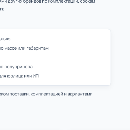
ями других брендов по комплектации, срокам
га.
тацию
по массе или габаритам
тип полуприцепа
 для юрлица или ИП
оком поставки, комплектацией и вариантами