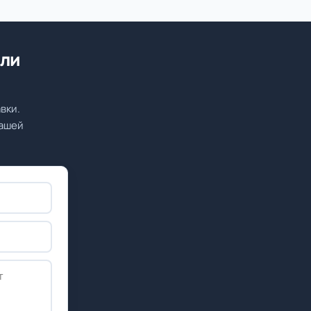
или
вки.
вашей