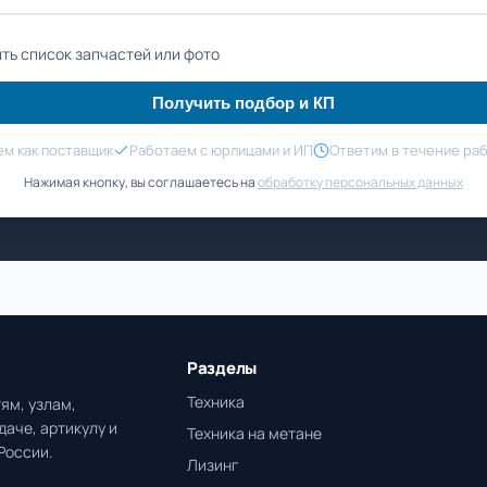
ть список запчастей или фото
Получить подбор и КП
м как поставщик
Работаем с юрлицами и ИП
Ответим в течение ра
Нажимая кнопку, вы соглашаетесь на
обработку персональных данных
Разделы
Техника
ям, узлам,
даче, артикулу и
Техника на метане
России.
Лизинг