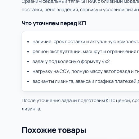
Сравним седельный тягач SITRAK с близкими модел
поставки, цене владения, сервису и условиям лизин
Что уточняем перед КП
наличие, срок поставки и актуальную комплек
регион эксплуатации, маршрут и ограничения 
задачу под колесную формулу 4х2
нагрузку на ССУ, полную массу автопоезда и 
варианты лизинга, аванса и графика платежей
После уточнения задачи подготовим КП с ценой, ср
лизинга.
Похожие товары