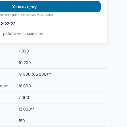
Узнать цену
ветим в рабочее время · без спама
32-22-22
 · работаем с лизингом
7 800
10 200
41 800 (65 000)**
а, кг
18 000
7 000
13 000**
150