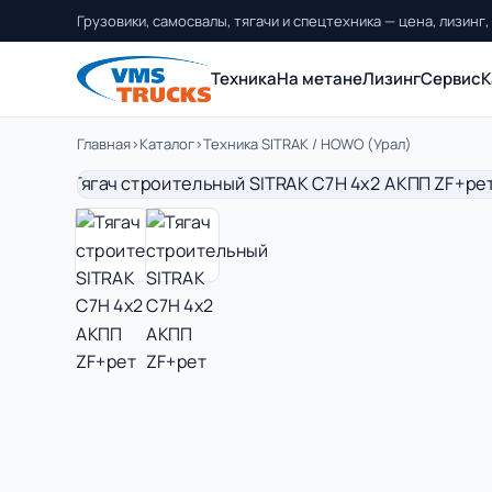
Грузовики, самосвалы, тягачи и спецтехника — цена, лизинг,
Техника
На метане
Лизинг
Сервис
К
Главная
›
Каталог
›
Техника SITRAK / HOWO (Урал)