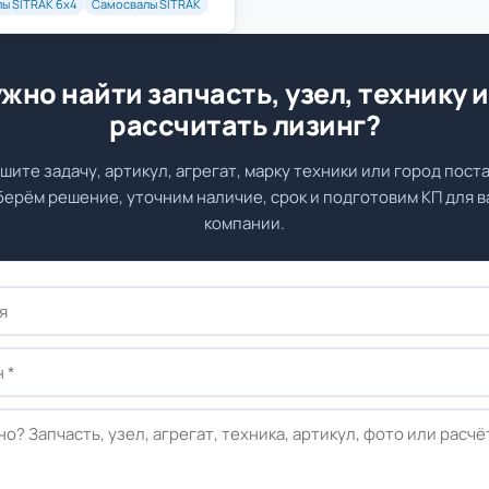
ы SITRAK 6х4
Самосвалы SITRAK
жно найти запчасть, узел, технику 
рассчитать лизинг?
шите задачу, артикул, агрегат, марку техники или город поста
ерём решение, уточним наличие, срок и подготовим КП для 
компании.