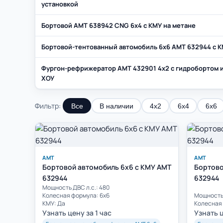
установкой
Бортовой AMT 638942 CNG 6х4 с КМУ на метане
Бортовой-тентованный автомобиль 6х6 AMT 632944 с 
Фургон-рефрижератор AMT 432901 4х2 с гидробортом 
ХОУ
Фильтр:
Все
В наличии
4х2
6х4
6х6
АМТ
АМТ
Бортовой автомобиль 6х6 с КМУ АМТ
Бортово
632944
632944
Мощность ДВС л.с.: 480
Колесная формула: 6х6
Мощность 
КМУ: Да
Колесная 
Узнать цену за 1 час
Узнать ц