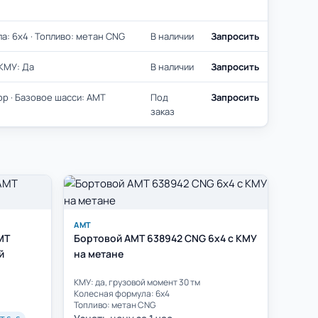
а: 6х4 · Топливо: метан CNG
В наличии
Запросить
 КМУ: Да
В наличии
Запросить
ор · Базовое шасси: AMT
Под
Запросить
заказ
АМТ
MT
Бортовой AMT 638942 CNG 6х4 с КМУ
й
на метане
КМУ: да, грузовой момент 30 тм
Колесная формула: 6х4
Топливо: метан CNG