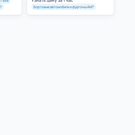
Узнать цену за 1 час
Т 6х6
МТ
Бортовые автомобили и фургоны АМТ