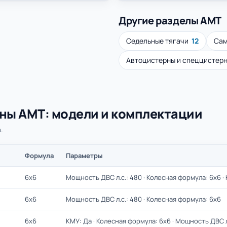
Другие разделы АМТ
Седельные тягачи
12
Са
Автоцистерны и спеццистер
ны АМТ: модели и комплектации
.
Формула
Параметры
6х6
Мощность ДВС л.с.: 480 · Колесная формула: 6х6 ·
6х6
Мощность ДВС л.с.: 480 · Колесная формула: 6х6
6х6
КМУ: Да · Колесная формула: 6х6 · Мощность ДВС л