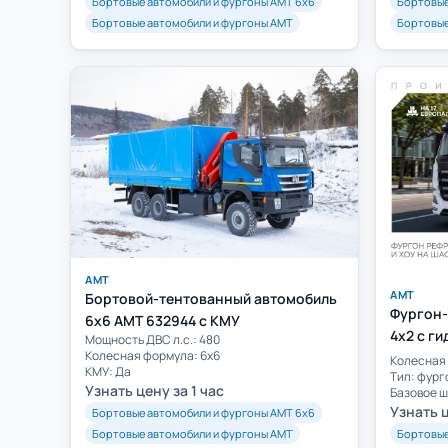
Бортовые автомобили и фургоны АМТ 6х6
Бортовые
Бортовые автомобили и фургоны АМТ
Бортовые
АМТ
АМТ
Бортовой-тентованный автомобиль
Фургон-
6х6 AMT 632944 с КМУ
4х2 с г
Мощность ДВС л.с.: 480
Колесная формула: 6х6
Колесная 
КМУ: Да
Тип: фур
Узнать цену за 1 час
Базовое ш
Узнать ц
Бортовые автомобили и фургоны АМТ 6х6
Бортовые автомобили и фургоны АМТ
Бортовые