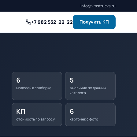
info@vmstrucks.ru
+7 982 532-22-22
Получить КП
6
5
моделей в подборке
в наличии по данным
каталога
КП
6
стоимость по запросу
карточек с фото