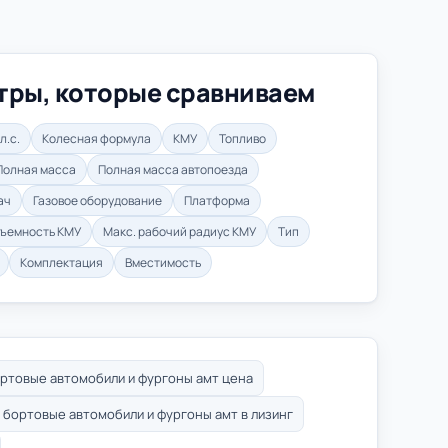
тры, которые сравниваем
л.с.
Колесная формула
КМУ
Топливо
Полная масса
Полная масса автопоезда
ач
Газовое оборудование
Платформа
дъемность КМУ
Макс. рабочий радиус КМУ
Тип
Комплектация
Вместимость
ртовые автомобили и фургоны амт цена
бортовые автомобили и фургоны амт в лизинг