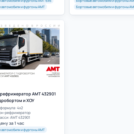
 автомобили и фургоны АМТ 6х6
Бортовые автомобили и фургоны АМ
 автомобили и фургоны АМТ
Бортовые автомобили и фургоны А
рефрижератор AMT 432901
идробортом и ХОУ
формула: 4х2
гон-рефрижератор
асси: AMT 432901
ену за 1 час
 автомобили и фургоны АМТ