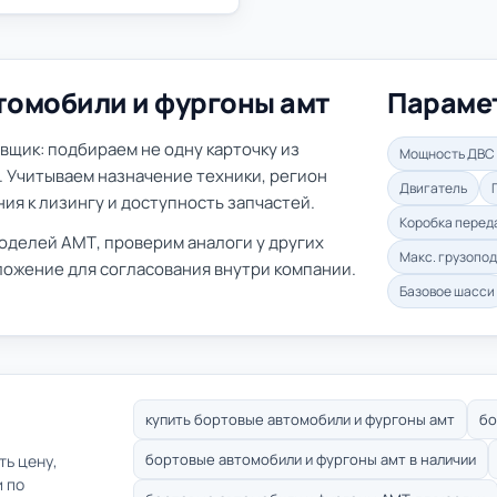
томобили и фургоны амт
Параме
вщик: подбираем не одну карточку из
Мощность ДВС 
и. Учитываем назначение техники, регион
Двигатель
ния к лизингу и доступность запчастей.
Коробка перед
оделей АМТ, проверим аналоги у других
Макс. грузопо
ожение для согласования внутри компании.
Базовое шасси
купить бортовые автомобили и фургоны амт
бо
бортовые автомобили и фургоны амт в наличии
ть цену,
и по