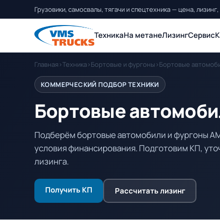
Грузовики, самосвалы, тягачи и спецтехника — цена, лизинг,
Техника
На метане
Лизинг
Сервис
К
Главная
›
Техника
›
Бортовые и фургоны
›
Бортовые автомоби
КОММЕРЧЕСКИЙ ПОДБОР ТЕХНИКИ
Бортовые автомоби
Подберём бортовые автомобили и фургоны АМТ
условия финансирования. Подготовим КП, уточ
лизинга.
Получить КП
Рассчитать лизинг