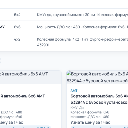
6х4
КМУ: да, грузовой момент 30 тм · Колесная формул
КМУ
6х6
Мощность ДВС л.с.: 480 · Колесная формула: 6х6 ·
и
4х2
Колесная формула: 4х2 · Тип: фургон-рефрижерат
432901
АМТ
й автомобиль 6х6 AMT
Бортовой автомобиль 6х6 A
632944 с буровой установко
КМУ: Да
ДВС л.с.: 480
Колесная формула: 6х6
формула: 6х6
Мощность ДВС л.с.: 480
ену за 1 час
Узнать цену за 1 час