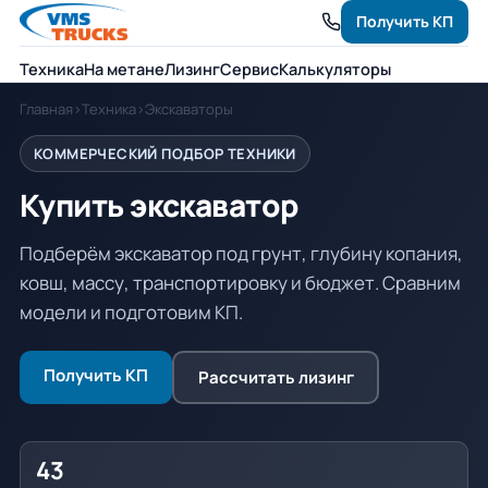
Получить КП
Техника
На метане
Лизинг
Сервис
Калькуляторы
Главная
›
Техника
›
Экскаваторы
КОММЕРЧЕСКИЙ ПОДБОР ТЕХНИКИ
Купить экскаватор
Подберём экскаватор под грунт, глубину копания,
ковш, массу, транспортировку и бюджет. Сравним
модели и подготовим КП.
Получить КП
Рассчитать лизинг
43