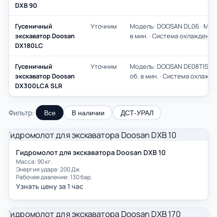
DXB 90
Гусеничный
Уточним
Модель: DOOSAN DL06 · Мощно
экскаватор Doosan
в мин. · Система охлаждение:
DX180LC
Гусеничный
Уточним
Модель: DOOSAN DE08TIS · Мо
экскаватор Doosan
об. в мин. · Система охлажде
DX300LCA SLR
Фильтр:
Все
В наличии
ДСТ-УРАЛ
Гидромолот для экскаватора Doosan DXB 10
Масса: 90 кг.
Энергия удара: 200 Дж
Рабочее давление: 130 бар.
Узнать цену за 1 час