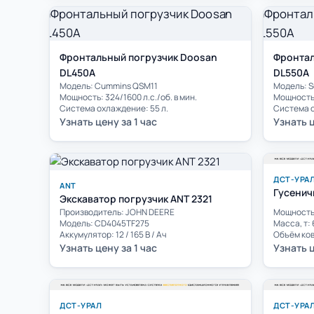
Фронтальный погрузчик Doosan
Фронтал
DL450A
DL550А
Модель: Cummins QSM11
Модель: S
Мощность: 324/1600 л.с./об. в мин.
Мощность:
Система охлаждение: 55 л.
Система о
Узнать цену за 1 час
Узнать ц
ДСТ-УРА
ANT
Гусенич
Экскаватор погрузчик ANT 2321
Производитель: JOHN DEERE
Мощность,
Модель: CD4045ТF275
Масса, т: 
Аккумулятор: 12 / 165 В / Ач
Объём ков
Узнать цену за 1 час
Узнать ц
ДСТ-УРАЛ
ДСТ-УРА