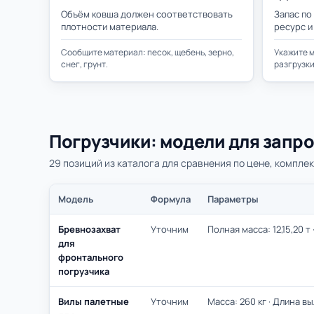
Объём ковша должен соответствовать
Запас по
плотности материала.
ресурс и
Сообщите материал: песок, щебень, зерно,
Укажите м
снег, грунт.
разгрузки
Погрузчики: модели для запро
29 позиций из каталога для сравнения по цене, комплек
Модель
Формула
Параметры
Бревнозахват
Уточним
Полная масса: 12,15,20 т
для
фронтального
погрузчика
Вилы палетные
Уточним
Масса: 260 кг · Длина в