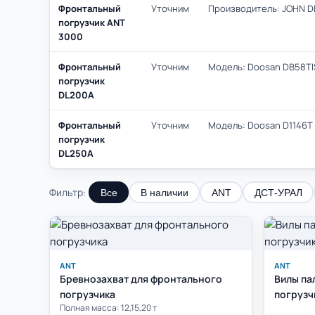
Фронтальный
Уточним
Производитель: JOHN DE
погрузчик ANT
3000
Фронтальный
Уточним
Модель: Doosan DB58TIS ·
погрузчик
DL200A
Фронтальный
Уточним
Модель: Doosan D1146T · 
погрузчик
DL250A
Фильтр:
Все
В наличии
ANT
ДСТ-УРАЛ
ANT
ANT
Бревнозахват для фронтального
Вилы па
погрузчика
погрузч
Полная масса: 12,15,20 т