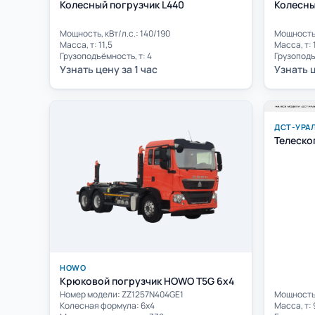
Колесный погрузчик L440
Колесны
Мощность, кВт/л.с.: 140/190
Мощность,
Масса, т: 11,5
Масса, т: 
Грузоподъёмность, т: 4
Грузоподъ
Узнать цену за 1 час
Узнать ц
ДСТ-УРА
Телеско
HOWO
Крюковой погрузчик HOWO T5G 6x4
Номер модели: ZZ1257N404GE1
Мощность,
Колесная формула: 6х4
Масса, т: 