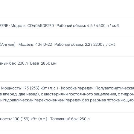
ERE · Модель: CD4045DF270 · Рабочий объем: 4,5 / 4500 л / см3
нглия) · Модель: 404 D-22 · Рабочий объем: 2,2 / 2200 л / см3
ный бак: 200 л · База: 2850 мм
Мощность: 173 (235) кВт (л. с.) · Коробка передач: Полуавтоматическа
е вперед, две назад), с шестернями постоянного зацепления, с гидр
и гидравлическим переключением передач без разрыва потока мощно
сть: 100 (136) кВт (л.с.) · Топливный бак: 250 л