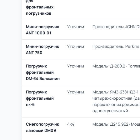
для
фронтальных
погрузчиков
Мини-погрузчик
Уточним
Производитель: JOHN DE
ANT 1000.01
Мини-погрузчик
Уточним
Производитель: Perkins(А
ANT 750
Погрузчик
Уточним
Модель: Д-260.2 · Топлив
фронтальный
DM-34 Волжанин
Погрузчик
Уточним
Модель: ЯМЗ-238НДЗ-1 · 
фронтальный
четырехскоростная (дв
пк-6
переключения режимов 
одноступенчатый.
Снегопогрузчик
4х4
Модель: Д245.9E2 · Мощно
лаповый DM09