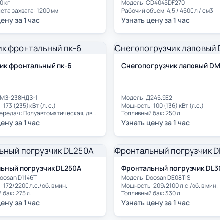
0 кг
Модель: CD4045DF270
ета захвата: 1200 мм
Рабочий объем: 4,5 / 4500 л / см3
ену за 1 час
Узнать цену за 1 час
ик фронтальный пк-6
Снегопогрузчик лаповый D
ЯМЗ-238НДЗ-1
Модель: Д245.9E2
173 (235) кВт (л. с.)
Мощность: 100 (136) кВт (л.с.)
Коробка передач: Полуавтоматическая, двухрежимная, четырехскоростная (две вперед, две назад), с шестернями постоянного зацепления, с гидромеханическим приводом переключения режимов и гидравлическим переключением передач без разрыва потока мощности. Гидротрансформатор одноступенчатый.
Топливный бак: 250 л
ену за 1 час
Узнать цену за 1 час
ьный погрузчик DL250A
Фронтальный погрузчик DL3
oosan D1146T
Модель: Doosan DE08TIS
172/2200 л.с./об. в мин.
Мощность: 209/2100 л.с./об. в мин.
 бак: 275 л.
Топливный бак: 330 л.
ену за 1 час
Узнать цену за 1 час