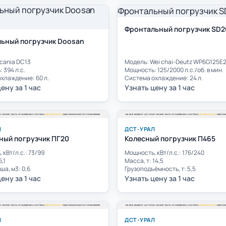
Фронтальный погрузчик SD2
ьный погрузчик Doosan
cania DC13
Модель: Wei chai-Deutz WP6G125E
 394 л.с.
Мощность: 125/2000 л.с./об. в мин.
хлаждение: 60 л.
Система охлаждение: 24 л.
ену за 1 час
Узнать цену за 1 час
Л
ДСТ-УРАЛ
ный погрузчик ПГ20
Колесный погрузчик П465
 кВт/л.с.: 73/99
Мощность, кВт/л.с.: 176/240
6,1
Масса, т: 14,5
ша, м3: 0,6
Грузоподъёмность, т: 5,5
ену за 1 час
Узнать цену за 1 час
Л
ДСТ-УРАЛ