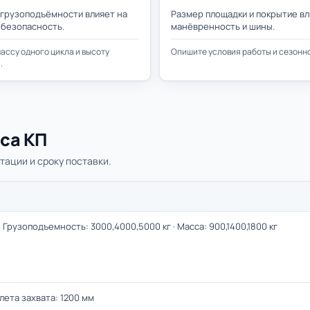
 грузоподъёмности влияет на
Размер площадки и покрытие вл
 безопасность.
манёвренность и шины.
ассу одного цикла и высоту
Опишите условия работы и сезонно
.
са КП
тации и сроку поставки.
 · Грузоподъемность: 3000,4000,5000 кг · Масса: 900,1400,1800 кг
ылета захвата: 1200 мм