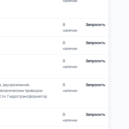
наличии
В
Запросить
наличии
В
Запросить
наличии
В
Запросить
наличии
я, двухрежимная,
В
Запросить
омеханическим приводом
наличии
сти. Гидротрансформатор
В
Запросить
наличии