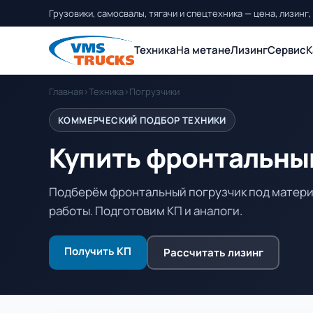
Грузовики, самосвалы, тягачи и спецтехника — цена, лизинг,
Техника
На метане
Лизинг
Сервис
К
Главная
›
Техника
›
Погрузчики
КОММЕРЧЕСКИЙ ПОДБОР ТЕХНИКИ
Купить фронтальны
Подберём фронтальный погрузчик под материа
работы. Подготовим КП и аналоги.
Получить КП
Рассчитать лизинг