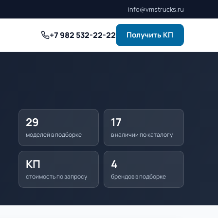
info@vmstrucks.ru
+7 982 532-22-22
Получить КП
29
17
моделей в подборке
в наличии по каталогу
КП
4
стоимость по запросу
брендов в подборке