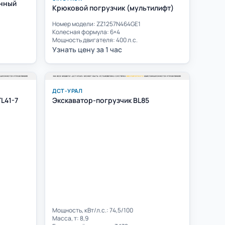
енный
Крюковой погрузчик (мультилифт)
Номер модели: ZZ1257N464GE1
Колесная формула: 6×4
Мощность двигателя: 400 л.с.
Узнать цену за 1 час
ДСТ-УРАЛ
L41-7
Экскаватор-погрузчик BL85
Мощность, кВт/л.с.: 74,5/100
Масса, т: 8,9