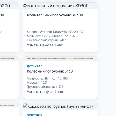
00
Фронтальный погрузчик SD300
22
Модель: Wei chai-Deutz WD10G220E23
Мощность: 220/2000 л.с./об. в мин.
Система охлаждение: 40 л.
Узнать цену за 1 час
ДСТ-УРАЛ
Колесный погрузчик L430
Мощность, кВт/л.с.: 140/190
Масса, т: 10,3
Грузоподъёмность, т: 3,5
Узнать цену за 1 час
SINOTRUK