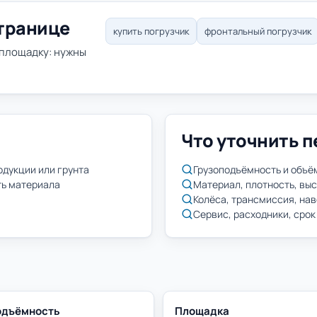
странице
купить погрузчик
фронтальный погрузчик
 площадку: нужны
Что уточнить п
одукции или грунта
Грузоподъёмность и объё
ть материала
Материал, плотность, выс
Колёса, трансмиссия, на
Сервис, расходники, срок
одъёмность
Площадка