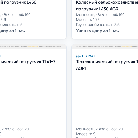
й погрузчик L450
Колесный сельскохозяйств
погрузчик L430 AGRI
 кВт/л.с.: 140/190
Мощность, кВт/л.с.: 140/190
13,9
Масса, т: 10,3
ёмность, т: 5
Грузоподъёмность, т: 3,5
ену за 1 час
Узнать цену за 1 час
Л
ДСТ-УРАЛ
пический погрузчик TL41-7
Телескопический погрузчик T
AGRI
 кВт/л.с.: 88/120
Мощность, кВт/л.с.: 88/120
9
Масса, т: 9