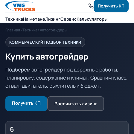
Получить КП
Техника
На метане
Лизинг
Сервис
Калькуляторы
Главная
›
Техника
›
Автогрейдеры
КОММЕРЧЕСКИЙ ПОДБОР ТЕХНИКИ
Купить автогрейдер
Подберём автогрейдер под дорожные работы,
планировку, содержание и климат. Сравним класс,
отвал, двигатель, рыхлитель и бюджет.
Получить КП
Рассчитать лизинг
6